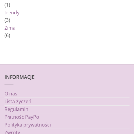
(1)
trendy
(3)
Zima
(6)
INFORMACJE
O nas
Lista życzeń
Regulamin
Płatność PayPo
Polityka prywatności
Zwroty