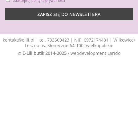
Zaakceptuj politykę prywatności
kontakt@elili.pl
|
tel. 733500423
| NIP: 6972174481 | Wilkowice/
Leszno os. Słoneczne 64-100, wielkopolskie
©
E-Lili butik 2014-2025
/ webdevelopment
Larido