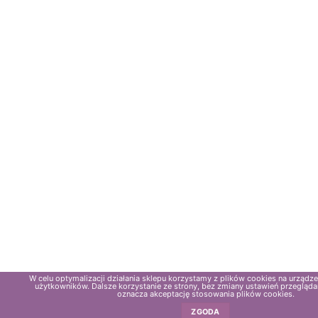
W celu optymalizacji działania sklepu korzystamy z plików cookies na urząd
użytkowników. Dalsze korzystanie ze strony, bez zmiany ustawień przeglądar
oznacza akceptację stosowania plików cookies.
ZGODA