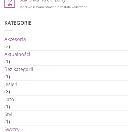
22
2019/2020
na
sie
sezon
Sukienka
Możliwość komentowania
została wyłączona
jesień
na
zima
chrzciny
2019/2020
KATEGORIE
Akcesoria
(2)
Aktualności
(1)
Bez kategorii
(1)
Jesień
(8)
Lato
(1)
Styl
(1)
Swetry