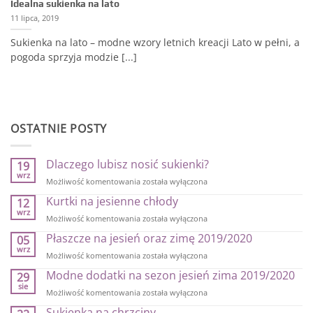
Idealna sukienka na lato
11 lipca, 2019
Sukienka na lato – modne wzory letnich kreacji Lato w pełni, a
pogoda sprzyja modzie [...]
OSTATNIE POSTY
Dlaczego lubisz nosić sukienki?
19
wrz
Dlaczego
Możliwość komentowania
została wyłączona
lubisz
Kurtki na jesienne chłody
12
nosić
wrz
sukienki?
Kurtki
Możliwość komentowania
została wyłączona
na
Płaszcze na jesień oraz zimę 2019/2020
05
jesienne
wrz
chłody
Płaszcze
Możliwość komentowania
została wyłączona
na
Modne dodatki na sezon jesień zima 2019/2020
29
jesień
sie
oraz
Modne
Możliwość komentowania
została wyłączona
zimę
dodatki
Sukienka na chrzciny