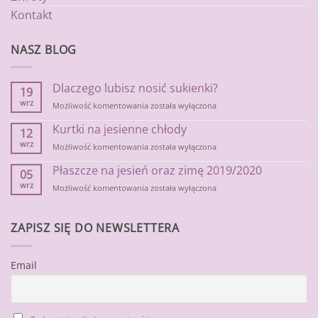
Kontakt
NASZ BLOG
Dlaczego lubisz nosić sukienki?
19
wrz
Dlaczego
Możliwość komentowania
została wyłączona
lubisz
Kurtki na jesienne chłody
nosić
12
sukienki?
wrz
Kurtki
Możliwość komentowania
została wyłączona
na
Płaszcze na jesień oraz zimę 2019/2020
jesienne
05
chłody
wrz
Płaszcze
Możliwość komentowania
została wyłączona
na
jesień
oraz
ZAPISZ SIĘ DO NEWSLETTERA
zimę
2019/2020
Email