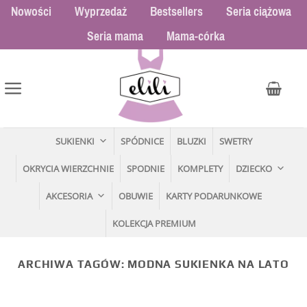
Przewiń
Nowości
Wyprzedaż
Bestsellers
Seria ciążowa
do
Seria mama
Mama-córka
zawartości
SUKIENKI
SPÓDNICE
BLUZKI
SWETRY
OKRYCIA WIERZCHNIE
SPODNIE
KOMPLETY
DZIECKO
AKCESORIA
OBUWIE
KARTY PODARUNKOWE
KOLEKCJA PREMIUM
ARCHIWA TAGÓW:
MODNA SUKIENKA NA LATO