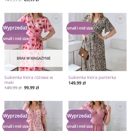
Dodaj
Dodaj
Wyprzedaż
small i mid size
do
do
listy
listy
życzeń
życzeń
small i mid size
BRAK W MAGAZYNIE
Sukienka Keira różowa w
Sukienka Keira panterka
maki
149,99
zł
149,99
zł
99,99
zł
Dodaj
Dodaj
Wyprzedaż
Wyprzedaż
do
do
listy
listy
życzeń
życzeń
small i mid size
small i mid size