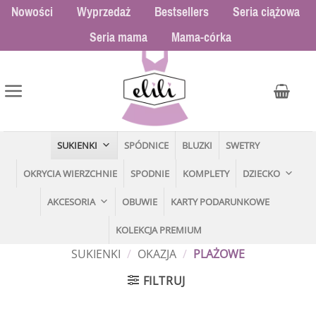
Przewiń
Nowości
Wyprzedaż
Bestsellers
Seria ciążowa
do
Seria mama
Mama-córka
zawartości
SUKIENKI
SPÓDNICE
BLUZKI
SWETRY
OKRYCIA WIERZCHNIE
SPODNIE
KOMPLETY
DZIECKO
AKCESORIA
OBUWIE
KARTY PODARUNKOWE
KOLEKCJA PREMIUM
SUKIENKI
/
OKAZJA
/
PLAŻOWE
FILTRUJ