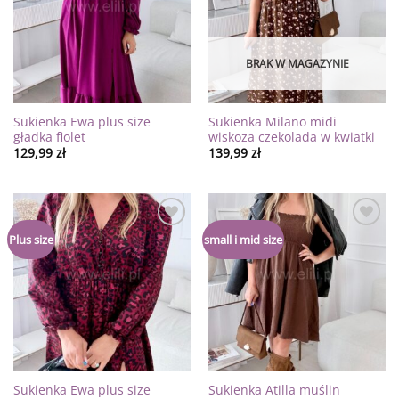
życzeń
życzeń
BRAK W MAGAZYNIE
Sukienka Ewa plus size
Sukienka Milano midi
gładka fiolet
wiskoza czekolada w kwiatki
129,99
zł
139,99
zł
Dodaj
Dodaj
Plus size
small i mid size
do
do
listy
listy
życzeń
życzeń
Sukienka Ewa plus size
Sukienka Atilla muślin