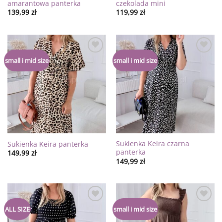
amarantowa panterka
czekolada mini
139,99
zł
119,99
zł
Dodaj
Dodaj
small i mid size
small i mid size
do
do
listy
listy
życzeń
życzeń
Sukienka Keira czarna
Sukienka Keira panterka
panterka
149,99
zł
149,99
zł
Dodaj
Dodaj
ALL SIZE
small i mid size
do
do
listy
listy