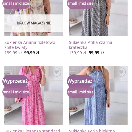
życzeń
życzeń
small i mid size
small i mid size
BRAK W MAGAZYNIE
Sukienka Ariana fioletowo-
Sukienka Atilla czarna
żółte kwiaty
krateczka
139,99
zł
99,99
zł
139,99
zł
99,99
zł
Dodaj
Dodaj
Wyprzedaż
Wyprzedaż
do
do
listy
listy
życzeń
życzeń
small i mid size
small i mid size
Sukienka Eleganza standard
Sukienka Perła błekitna