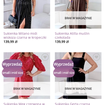
życzeń
życzeń
BRAK W MAGAZYNIE
Sukienka Milano midi
Sukienka Atilla muślin
wiskoza czarna w kropeczki
czekolada
139,99
zł
139,99
zł
Dodaj
Dodaj
Wyprzedaż
Wyprzedaż
do
do
listy
listy
życzeń
życzeń
small i mid size
small i mid size
BRAK W MAGAZYNIE
BRAK W MAGAZYNIE
Sukienka Meg czerwona w
Sukienka Gerta czarna