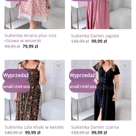
Sukienka Ariana plus size
Sukienka Darlen jagoda
rózowa w wisienki
139,99
zł
99,99
zł
99,99
zł
79,99
zł
Dodaj
Dodaj
Wyprzedaż
Wyprzedaż
do
do
listy
listy
życzeń
życzeń
small i mid size
small i mid size
Sukienka Lola khaki w kwiatki
Sukienka Darlen czarna
149,99
zł
99,99
zł
139,99
zł
99,99
zł