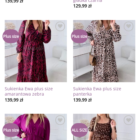
gładka czarna
139,99
zł
129,99
zł
Dodaj
Dodaj
Plus size
Plus size
do
do
listy
listy
życzeń
życzeń
Sukienka Ewa plus size
Sukienka Ewa plus size
amarantowa zebra
panterka
139,99
zł
139,99
zł
Dodaj
Dodaj
Plus size
ALL SIZE
do
do
listy
listy