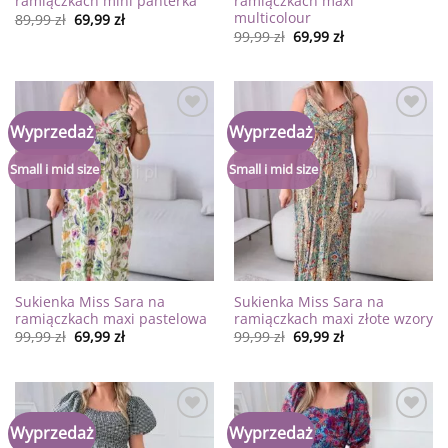
ramiączkach mini panterka
ramiączkach maxi
multicolour
89,99
zł
69,99
zł
99,99
zł
69,99
zł
Dodaj
Dodaj
Wyprzedaż
Wyprzedaż
do
do
listy
listy
życzeń
życzeń
Small i mid size
Small i mid size
Sukienka Miss Sara na
Sukienka Miss Sara na
ramiączkach maxi pastelowa
ramiączkach maxi złote wzory
99,99
zł
69,99
zł
99,99
zł
69,99
zł
Dodaj
Dodaj
Wyprzedaż
Wyprzedaż
do
do