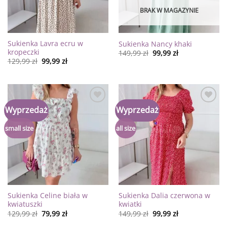
BRAK W MAGAZYNIE
Sukienka Lavra ecru w
Sukienka Nancy khaki
kropeczki
149,99
zł
99,99
zł
129,99
zł
99,99
zł
Dodaj
Dodaj
Wyprzedaż
Wyprzedaż
do
do
listy
listy
życzeń
życzeń
small size
all size
Sukienka Celine biała w
Sukienka Dalia czerwona w
kwiatuszki
kwiatki
129,99
zł
79,99
zł
149,99
zł
99,99
zł