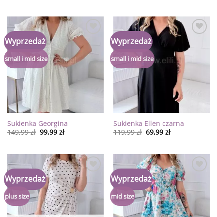
Dodaj
Dodaj
Wyprzedaż
Wyprzedaż
do
do
listy
listy
życzeń
życzeń
small i mid size
small i mid size
Sukienka Georgina
Sukienka Ellen czarna
149,99
zł
99,99
zł
119,99
zł
69,99
zł
Dodaj
Dodaj
Wyprzedaż
Wyprzedaż
do
do
listy
listy
życzeń
życzeń
plus size
mid size