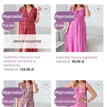
Dodaj
Dodaj
Wyprzedaż
Wyprzedaż
do
do
listy
listy
życzeń
życzeń
Plus size
all size
BRAK W MAGAZYNIE
Sukienka Ewa plus size
Sukienka Nancy jagodowa
wiskoza czerwona w
149,99
zł
99,99
zł
kwiatuszki
149,99
zł
129,99
zł
Dodaj
Dodaj
Wyprzedaż
Wyprzedaż
do
do
listy
listy
życzeń
życzeń
Plus size
small i mid size