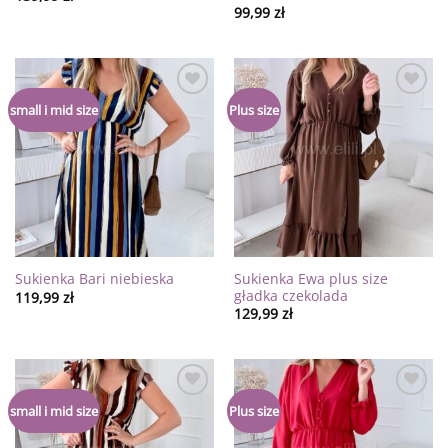
99,99
zł
Dodaj
Dodaj
small i mid size
Plus size
do
do
listy
listy
życzeń
życzeń
Sukienka Ewa plus size
Sukienka Bari niebieska
gładka czekolada
119,99
zł
129,99
zł
Dodaj
Dodaj
small i mid size
Plus size
do
do
listy
listy
życzeń
życzeń