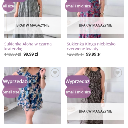
listy
listy
życzeń
życzeń
all size
small i mid size
BRAK W MAGAZYNIE
BRAK W MAGAZYNIE
Sukienka Aloha w czarną
Sukienka Kinga niebiesko
krateczkę
czerwone kwiaty
149,99
zł
99,99
zł
129,99
zł
99,99
zł
Dodaj
Dodaj
Wyprzedaż
Wyprzedaż
do
do
listy
listy
życzeń
życzeń
Small size
small i mid size
BRAK W MAGAZYNIE