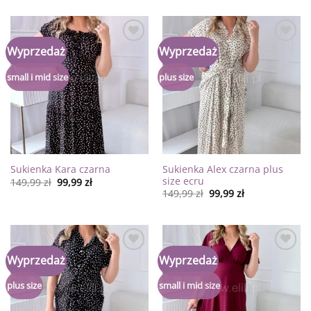
Dodaj
Dodaj
Wyprzedaż
Wyprzedaż
do
do
listy
listy
życzeń
życzeń
small i mid size
plus size
Sukienka Alex czarna plus
Sukienka Kara czarna
size ecru
149,99
zł
99,99
zł
149,99
zł
99,99
zł
Dodaj
Dodaj
Wyprzedaż
Wyprzedaż
do
do
listy
listy
życzeń
życzeń
plus size
small i mid size