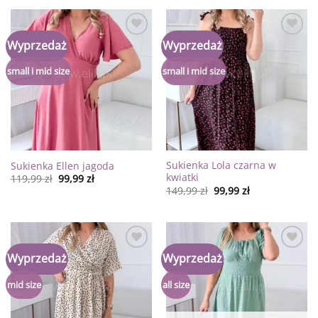
Dodaj
Dodaj
Wyprzedaż
Wyprzedaż
do
do
listy
listy
życzeń
życzeń
small i mid size
small i mid size
Sukienka Lola czarna w
Sukienka Ellen jagoda
kwiatki
119,99
zł
99,99
zł
149,99
zł
99,99
zł
Dodaj
Dodaj
Wyprzedaż
Wyprzedaż
do
do
listy
listy
życzeń
życzeń
mid size
all size