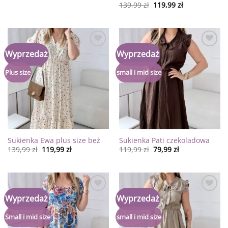
139,99
zł
119,99
zł
Dodaj
Dodaj
Wyprzedaż
Wyprzedaż
do
do
listy
listy
życzeń
życzeń
Plus size
small i mid size
Sukienka Ewa plus size beż
Sukienka Pati czekoladowa
139,99
zł
119,99
zł
119,99
zł
79,99
zł
Dodaj
Dodaj
Wyprzedaż
Wyprzedaż
do
do
listy
listy
życzeń
życzeń
Small i mid size
small i mid size