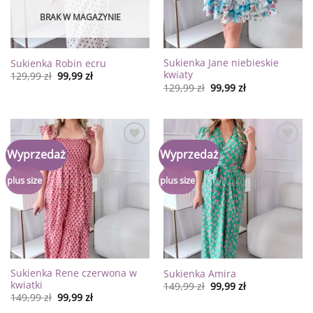
BRAK W MAGAZYNIE
Sukienka Jane niebieskie
Sukienka Robin ecru
kwiaty
129,99
zł
99,99
zł
129,99
zł
99,99
zł
Dodaj
Dodaj
Wyprzedaż
Wyprzedaż
do
do
listy
listy
życzeń
życzeń
plus size
plus size
Sukienka Rene czerwona w
Sukienka Amira
kwiatki
149,99
zł
99,99
zł
149,99
zł
99,99
zł