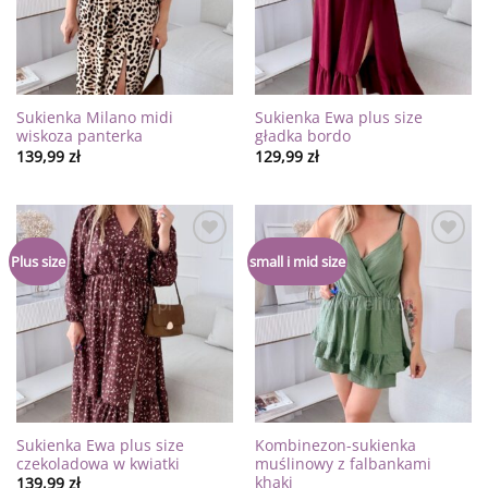
Sukienka Milano midi
Sukienka Ewa plus size
wiskoza panterka
gładka bordo
139,99
zł
129,99
zł
Dodaj
Dodaj
Plus size
small i mid size
do
do
listy
listy
życzeń
życzeń
Sukienka Ewa plus size
Kombinezon-sukienka
czekoladowa w kwiatki
muślinowy z falbankami
khaki
139,99
zł