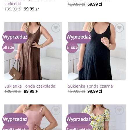
stokrotki
129,99
zł
69,99
zł
139,99
zł
99,99
zł
Dodaj
Dodaj
Wyprzedaż
Wyprzedaż
do
do
listy
listy
życzeń
życzeń
all size
all size
Sukienka Tonda czekolada
Sukienka Tonda czarna
139,99
zł
89,99
zł
139,99
zł
99,99
zł
Dodaj
Dodaj
Wyprzedaż
Wyprzedaż
do
do
listy
listy
życzeń
życzeń
small i mid size
Small i mid size