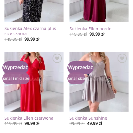
Sukienka Alex czarna plus
Sukienka Ellen bordo
size czarna
119,99
zł
99,99
zł
149,99
zł
99,99
zł
Dodaj
Dodaj
Wyprzedaż
Wyprzedaż
do
do
listy
listy
życzeń
życzeń
small i mid size
small size
Sukienka Ellen czerwona
Sukienka Sunshine
119,99
zł
99,99
zł
99,99
zł
49,99
zł