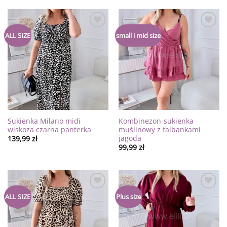
Dodaj
Dodaj
ALL SIZE
small i mid size
do
do
listy
listy
życzeń
życzeń
Sukienka Milano midi
Kombinezon-sukienka
wiskoza czarna panterka
muślinowy z falbankami
jagoda
139,99
zł
99,99
zł
Dodaj
Dodaj
ALL SIZE
Plus size
do
do
listy
listy
życzeń
życzeń