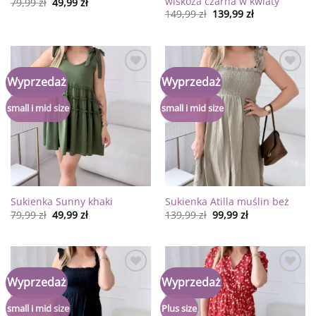
wiskoza czarna w kwiaty
79,99
zł
49,99
zł
149,99
zł
139,99
zł
Dodaj
Dodaj
Wyprzedaż
Wyprzedaż
do
do
listy
listy
życzeń
życzeń
small i mid size
small i mid size
Sukienka Sunny khaki
Sukienka Atilla muślin beż
79,99
zł
49,99
zł
139,99
zł
99,99
zł
Dodaj
Dodaj
Wyprzedaż
Wyprzedaż
do
do
listy
listy
życzeń
życzeń
small i mid size
Plus size