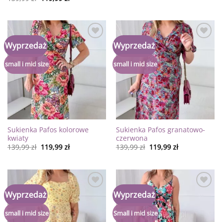
Dodaj
Dodaj
Wyprzedaż
Wyprzedaż
do
do
listy
listy
życzeń
życzeń
small i mid size
small i mid size
Sukienka Pafos kolorowe
Sukienka Pafos granatowo-
kwiaty
czerwona
139,99
zł
119,99
zł
139,99
zł
119,99
zł
Dodaj
Dodaj
Wyprzedaż
Wyprzedaż
do
do
listy
listy
życzeń
życzeń
small i mid size
Small i mid size