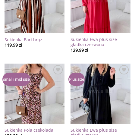
Sukienka Ewa plus size
Sukienka Bari brąz
gładka czerwona
119,99
zł
129,99
zł
Dodaj
Dodaj
small i mid size
Plus size
do
do
listy
listy
życzeń
życzeń
Sukienka Ewa plus size
Sukienka Pola czekolada