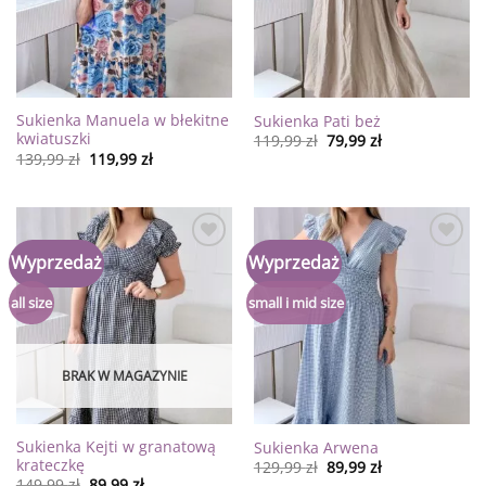
Sukienka Manuela w błekitne
Sukienka Pati beż
kwiatuszki
119,99
zł
79,99
zł
139,99
zł
119,99
zł
Dodaj
Dodaj
Wyprzedaż
Wyprzedaż
do
do
listy
listy
życzeń
życzeń
all size
small i mid size
BRAK W MAGAZYNIE
Sukienka Kejti w granatową
Sukienka Arwena
krateczkę
129,99
zł
89,99
zł
149,99
zł
89,99
zł