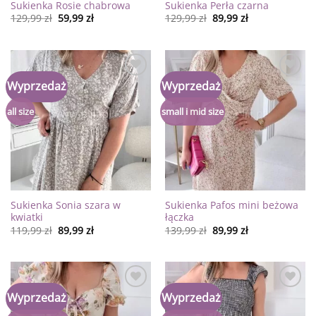
Sukienka Rosie chabrowa
Sukienka Perła czarna
129,99
zł
59,99
zł
129,99
zł
89,99
zł
Dodaj
Dodaj
Wyprzedaż
Wyprzedaż
do
do
listy
listy
życzeń
życzeń
all size
small i mid size
Sukienka Sonia szara w
Sukienka Pafos mini beżowa
kwiatki
łączka
119,99
zł
89,99
zł
139,99
zł
89,99
zł
Dodaj
Dodaj
Wyprzedaż
Wyprzedaż
do
do
listy
listy