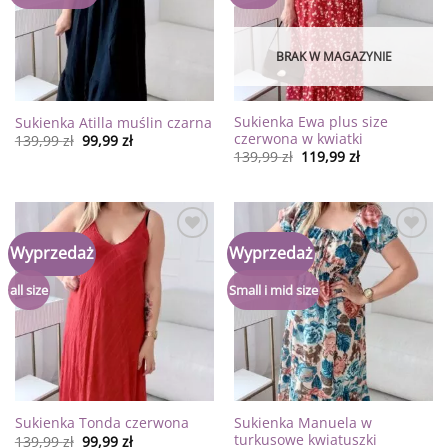
BRAK W MAGAZYNIE
Sukienka Ewa plus size
Sukienka Atilla muślin czarna
czerwona w kwiatki
139,99
zł
99,99
zł
139,99
zł
119,99
zł
Dodaj
Dodaj
Wyprzedaż
Wyprzedaż
do
do
listy
listy
życzeń
życzeń
all size
Small i mid size
Sukienka Manuela w
Sukienka Tonda czerwona
turkusowe kwiatuszki
139,99
zł
99,99
zł