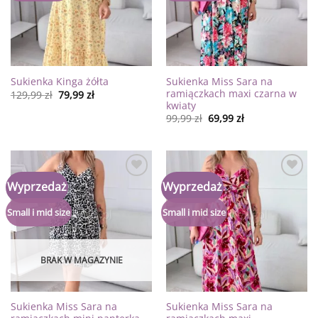
Sukienka Miss Sara na
Sukienka Kinga żółta
ramiączkach maxi czarna w
129,99
zł
79,99
zł
kwiaty
99,99
zł
69,99
zł
Dodaj
Dodaj
Wyprzedaż
Wyprzedaż
do
do
listy
listy
życzeń
życzeń
Small i mid size
Small i mid size
BRAK W MAGAZYNIE
Sukienka Miss Sara na
Sukienka Miss Sara na