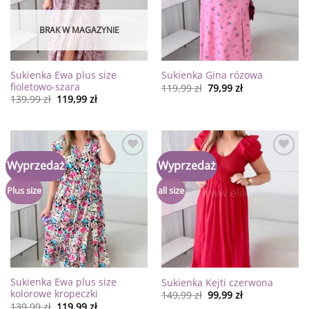
BRAK W MAGAZYNIE
Sukienka Ewa plus size
Sukienka Gina rózowa
fioletowo-szara
119,99
zł
79,99
zł
139,99
zł
119,99
zł
Dodaj
Dodaj
Wyprzedaż
Wyprzedaż
do
do
listy
listy
życzeń
życzeń
Plus size
all size
Sukienka Ewa plus size
Sukienka Kejti czerwona
kolorowe kropeczki
149,99
zł
99,99
zł
139,99
zł
119,99
zł