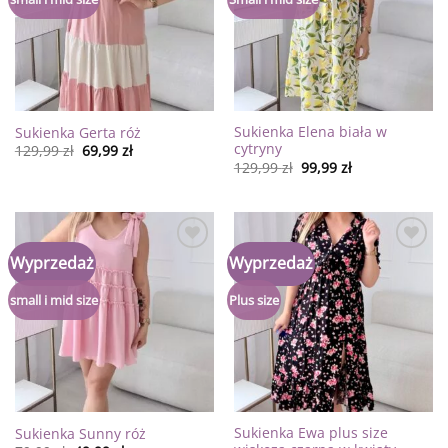
Sukienka Elena biała w
Sukienka Gerta róż
cytryny
129,99
zł
69,99
zł
129,99
zł
99,99
zł
Dodaj
Dodaj
Wyprzedaż
Wyprzedaż
do
do
listy
listy
życzeń
życzeń
small i mid size
Plus size
Sukienka Ewa plus size
Sukienka Sunny róż