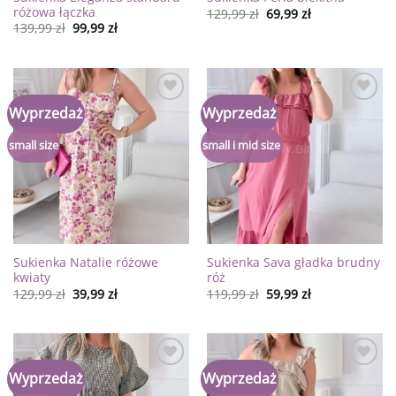
różowa łączka
129,99
zł
69,99
zł
139,99
zł
99,99
zł
Dodaj
Dodaj
Wyprzedaż
Wyprzedaż
do
do
listy
listy
życzeń
życzeń
small size
small i mid size
Sukienka Natalie różowe
Sukienka Sava gładka brudny
kwiaty
róż
129,99
zł
39,99
zł
119,99
zł
59,99
zł
Dodaj
Dodaj
Wyprzedaż
Wyprzedaż
do
do