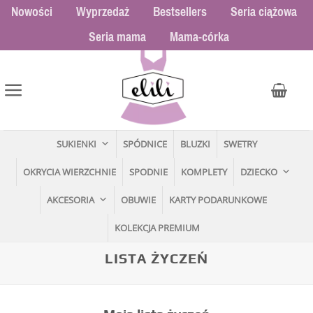
Przewiń
Nowości
Wyprzedaż
Bestsellers
Seria ciążowa
do
Seria mama
Mama-córka
zawartości
SUKIENKI
SPÓDNICE
BLUZKI
SWETRY
OKRYCIA WIERZCHNIE
SPODNIE
KOMPLETY
DZIECKO
AKCESORIA
OBUWIE
KARTY PODARUNKOWE
KOLEKCJA PREMIUM
LISTA ŻYCZEŃ