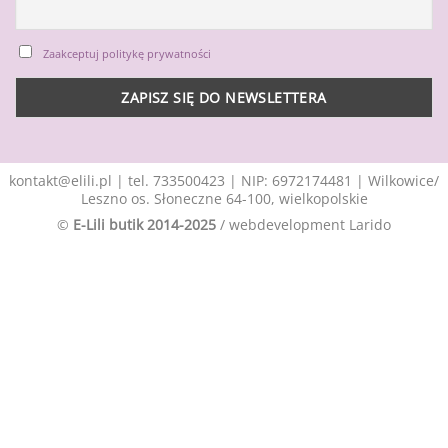
Zaakceptuj politykę prywatności
kontakt@elili.pl
|
tel. 733500423
| NIP: 6972174481 | Wilkowice/
Leszno os. Słoneczne 64-100, wielkopolskie
©
E-Lili butik 2014-2025
/ webdevelopment
Larido