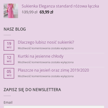
Sukienka Eleganza standard różowa łączka
139,99
zł
69,99
zł
NASZ BLOG
Dlaczego lubisz nosić sukienki?
19
wrz
Dlaczego
Możliwość komentowania
została wyłączona
lubisz
Kurtki na jesienne chłody
nosić
12
sukienki?
wrz
Kurtki
Możliwość komentowania
została wyłączona
na
Płaszcze na jesień oraz zimę 2019/2020
jesienne
05
chłody
wrz
Płaszcze
Możliwość komentowania
została wyłączona
na
jesień
oraz
ZAPISZ SIĘ DO NEWSLETTERA
zimę
2019/2020
Email