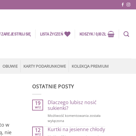
 ZAREJESTRUJ SIĘ
LISTA ŻYCZEŃ
KOSZYK /
0,00
ZŁ
OBUWIE
KARTY PODARUNKOWE
KOLEKCJA PREMIUM
OSTATNIE POSTY
Dlaczego lubisz nosić
19
wrz
sukienki?
Dlaczego
Możliwość komentowania
została
lubisz
wyłączona
to w
nosić
Kurtki na jesienne chłody
12
sukienki?
ą, nie
wrz