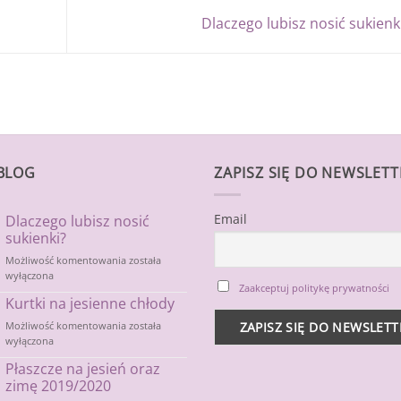
Dlaczego lubisz nosić sukienk
BLOG
ZAPISZ SIĘ DO NEWSLET
Email
Dlaczego lubisz nosić
sukienki?
Dlaczego
Możliwość komentowania
została
lubisz
wyłączona
Zaakceptuj politykę prywatności
nosić
Kurtki na jesienne chłody
sukienki?
Kurtki
Możliwość komentowania
została
na
wyłączona
jesienne
Płaszcze na jesień oraz
chłody
zimę 2019/2020