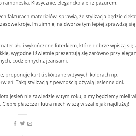
go ramoneska. Klasycznie, elegancko ale i z pazurem.
h fakturach materiałów, sprawią, że stylizacja będzie ciek
czasowe kroje. Im zimniej na dworze tym lepiej sprawdzą się
ateriału i wykończone futerkiem, które dobrze wpiszą się 
ękkie, wygodne i świetnie prezentują się zarówno przy elega
źnych, codziennych z jeansami.
je, proponuję kurtki skórzane w żywych kolorach np.
rwień. Taką stylizacją z pewnością ożywią jesienne dni.
łota jesień nie zawiedzie w tym roku, a my będziemy mieli w
. Ciepłe płaszcze i futra niech wiszą w szafie jak najdłużej!