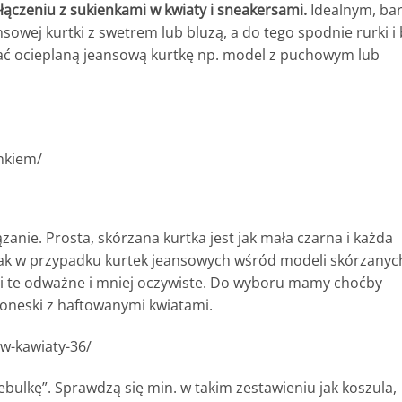
ączeniu z sukienkami w kwiaty i sneakersami.
Idealnym, ba
owej kurtki z swetrem lub bluzą, a do tego spodnie rurki i
ać ocieplaną jeansową kurtkę np. model z puchowym lub
ynkiem/
anie. Prosta, skórzana kurtka jest jak mała czarna i każda
 jak w przypadku kurtek jeansowych wśród modeli skórzanyc
i te odważne i mniej oczywiste. Do wyboru mamy choćby
oneski z haftowanymi kwiatami.
w-kawiaty-36/
 cebulkę”. Sprawdzą się min. w takim zestawieniu jak koszula,