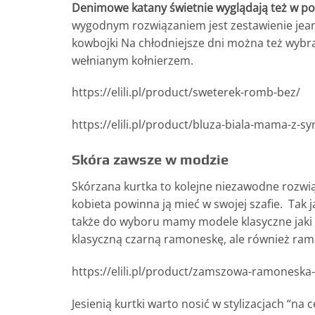
Denimowe katany świetnie wyglądają też w poł
wygodnym rozwiązaniem jest zestawienie jeans
kowbojki Na chłodniejsze dni można też wybr
wełnianym kołnierzem.
https://elili.pl/product/sweterek-romb-bez/
https://elili.pl/product/bluza-biala-mama-z-s
Skóra zawsze w modzie
Skórzana kurtka to kolejne niezawodne rozwiąz
kobieta powinna ją mieć w swojej szafie. Tak
także do wyboru mamy modele klasyczne jaki 
klasyczną czarną ramoneskę, ale również ram
https://elili.pl/product/zamszowa-ramoneska-
Jesienią kurtki warto nosić w stylizacjach “na