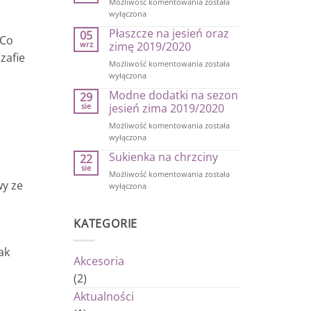
Kurtki
Możliwość komentowania
została
na
wyłączona
jesienne
Płaszcze na jesień oraz
05
chłody
 Co
wrz
zimę 2019/2020
zafie
Płaszcze
Możliwość komentowania
została
na
wyłączona
jesień
Modne dodatki na sezon
29
oraz
sie
jesień zima 2019/2020
zimę
2019/2020
Modne
Możliwość komentowania
została
dodatki
wyłączona
na
Sukienka na chrzciny
22
sezon
sie
jesień
Sukienka
Możliwość komentowania
została
wy ze
zima
na
wyłączona
2019/2020
chrzciny
KATEGORIE
ak
Akcesoria
(2)
Aktualności