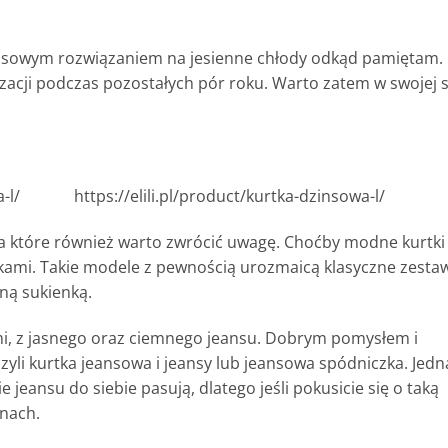
sowym rozwiązaniem na jesienne chłody odkąd pamiętam.
zacji podczas pozostałych pór roku. Warto zatem w swojej s
-l/
https://elili.pl/product/kurtka-dzinsowa-l/
 na które również warto zwrócić uwagę. Choćby modne kurtki
wkami. Takie modele z pewnością urozmaicą klasyczne zesta
ną sukienką.
mi, z jasnego oraz ciemnego jeansu. Dobrym pomysłem i
zyli kurtka jeansowa i jeansy lub jeansowa spódniczka. Jedn
 jeansu do siebie pasują, dlatego jeśli pokusicie się o taką
onach.