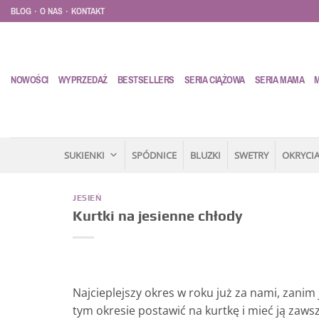
Przewiń
.
.
BLOG
O NAS
KONTAKT
do
zawartości
NOWOŚCI
WYPRZEDAŻ
BESTSELLERS
SERIA CIĄŻOWA
SERIA MAMA
SUKIENKI
SPÓDNICE
BLUZKI
SWETRY
OKRYCIA
JESIEŃ
Kurtki na jesienne chłody
Najcieplejszy okres w roku już za nami, zani
tym okresie postawić na kurtkę i mieć ją zawsz