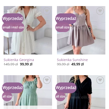
Dodaj
Dodaj
Wyprzedaż
Wyprzedaż
do
do
listy
listy
życzeń
życzeń
small i mid size
small size
Sukienka Georgina
Sukienka Sunshine
149,99
zł
99,99
zł
99,99
zł
49,99
zł
Dodaj
Dodaj
Wyprzedaż
Wyprzedaż
do
do
listy
listy
życzeń
życzeń
all size
all size