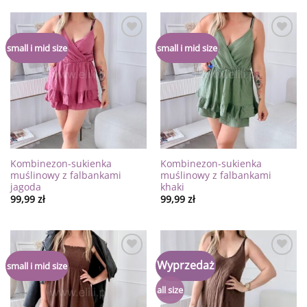
Dodaj
Dodaj
small i mid size
small i mid size
do
do
listy
listy
życzeń
życzeń
Kombinezon-sukienka
Kombinezon-sukienka
muślinowy z falbankami
muślinowy z falbankami
jagoda
khaki
99,99
zł
99,99
zł
Dodaj
Dodaj
Wyprzedaż
small i mid size
do
do
listy
listy
życzeń
życzeń
all size