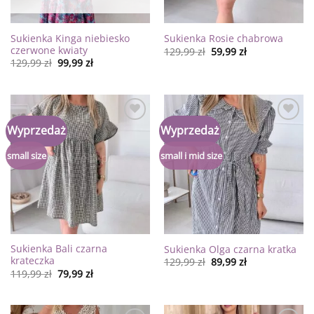
Sukienka Kinga niebiesko
Sukienka Rosie chabrowa
czerwone kwiaty
129,99
zł
59,99
zł
129,99
zł
99,99
zł
Dodaj
Dodaj
Wyprzedaż
Wyprzedaż
do
do
listy
listy
życzeń
życzeń
small size
small i mid size
Sukienka Bali czarna
Sukienka Olga czarna kratka
krateczka
129,99
zł
89,99
zł
119,99
zł
79,99
zł