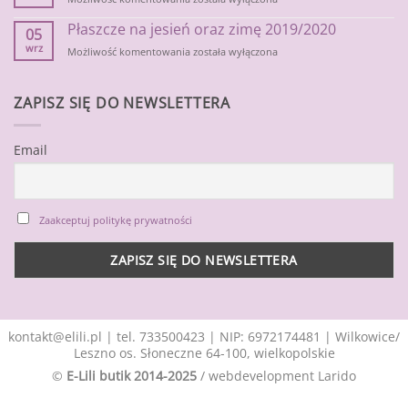
na
Płaszcze na jesień oraz zimę 2019/2020
jesienne
05
chłody
wrz
Płaszcze
Możliwość komentowania
została wyłączona
na
jesień
oraz
ZAPISZ SIĘ DO NEWSLETTERA
zimę
2019/2020
Email
Zaakceptuj politykę prywatności
kontakt@elili.pl
|
tel. 733500423
| NIP: 6972174481 | Wilkowice/
Leszno os. Słoneczne 64-100, wielkopolskie
©
E-Lili butik 2014-2025
/ webdevelopment
Larido