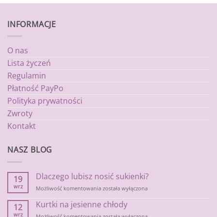
INFORMACJE
O nas
Lista życzeń
Regulamin
Płatność PayPo
Polityka prywatności
Zwroty
Kontakt
NASZ BLOG
Dlaczego lubisz nosić sukienki?
19
wrz
Dlaczego
Możliwość komentowania
została wyłączona
lubisz
Kurtki na jesienne chłody
nosić
12
sukienki?
wrz
Kurtki
Możliwość komentowania
została wyłączona