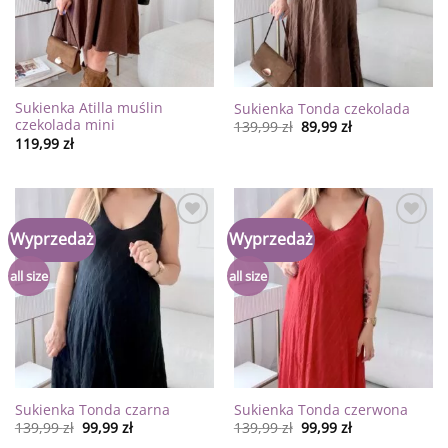
Sukienka Atilla muślin
Sukienka Tonda czekolada
czekolada mini
139,99
zł
89,99
zł
119,99
zł
Dodaj
Dodaj
Wyprzedaż
Wyprzedaż
do
do
listy
listy
życzeń
życzeń
all size
all size
Sukienka Tonda czarna
Sukienka Tonda czerwona
139,99
zł
99,99
zł
139,99
zł
99,99
zł