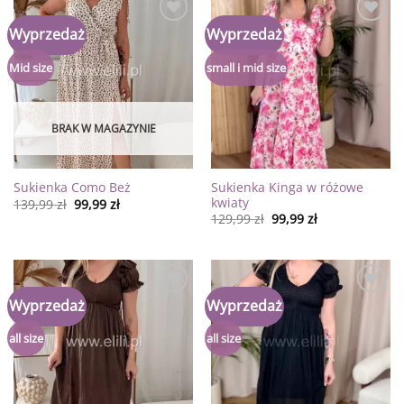
Dodaj
Dodaj
Wyprzedaż
Wyprzedaż
do
do
listy
listy
życzeń
życzeń
Mid size
small i mid size
BRAK W MAGAZYNIE
Sukienka Kinga w różowe
Sukienka Como Beż
kwiaty
139,99
zł
99,99
zł
129,99
zł
99,99
zł
Dodaj
Dodaj
Wyprzedaż
Wyprzedaż
do
do
listy
listy
życzeń
życzeń
all size
all size