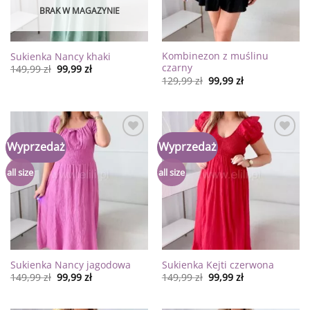
BRAK W MAGAZYNIE
Kombinezon z muślinu
Sukienka Nancy khaki
czarny
149,99
zł
99,99
zł
129,99
zł
99,99
zł
Dodaj
Dodaj
Wyprzedaż
Wyprzedaż
do
do
listy
listy
życzeń
życzeń
all size
all size
Sukienka Nancy jagodowa
Sukienka Kejti czerwona
149,99
zł
99,99
zł
149,99
zł
99,99
zł