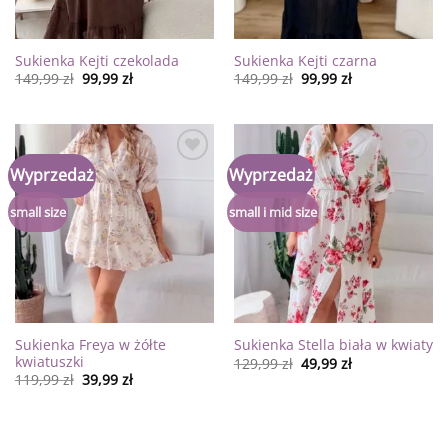
Sukienka Kejti czekolada
Sukienka Kejti czarna
149,99
zł
99,99
zł
149,99
zł
99,99
zł
Dodaj
Dodaj
Wyprzedaż
Wyprzedaż
do
do
listy
listy
życzeń
życzeń
small size
small i mid size
Sukienka Freya w żółte
Sukienka Stella biała w kwiaty
kwiatuszki
129,99
zł
49,99
zł
119,99
zł
39,99
zł