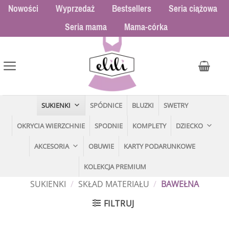
Przewiń
Nowości
Wyprzedaż
Bestsellers
Seria ciążowa
do
Seria mama
Mama-córka
zawartości
SUKIENKI
SPÓDNICE
BLUZKI
SWETRY
OKRYCIA WIERZCHNIE
SPODNIE
KOMPLETY
DZIECKO
AKCESORIA
OBUWIE
KARTY PODARUNKOWE
KOLEKCJA PREMIUM
SUKIENKI
/
SKŁAD MATERIAŁU
/
BAWEŁNA
FILTRUJ