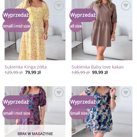
Dodaj
Dodaj
Wyprzedaż
Wyprzedaż
do
do
listy
listy
życzeń
życzeń
small i mid size
all size
Sukienka Kinga żółta
Sukienka Baby love kakao
129,99
zł
79,99
zł
139,99
zł
99,99
zł
Dodaj
Dodaj
Wyprzedaż
Wyprzedaż
do
do
listy
listy
życzeń
życzeń
small i mid size
Small size
BRAK W MAGAZYNIE