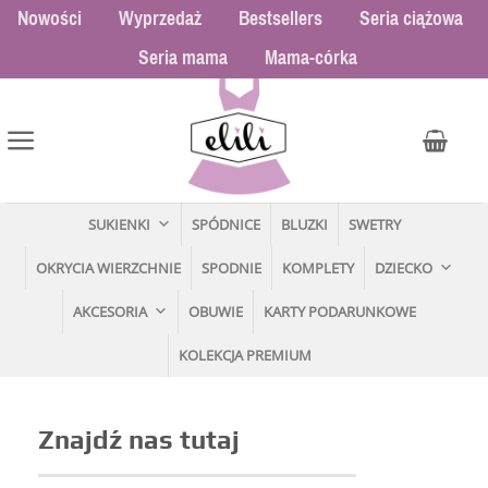
Przewiń
Nowości
Wyprzedaż
Bestsellers
Seria ciążowa
do
Seria mama
Mama-córka
zawartości
SUKIENKI
SPÓDNICE
BLUZKI
SWETRY
OKRYCIA WIERZCHNIE
SPODNIE
KOMPLETY
DZIECKO
AKCESORIA
OBUWIE
KARTY PODARUNKOWE
KOLEKCJA PREMIUM
Znajdź nas tutaj