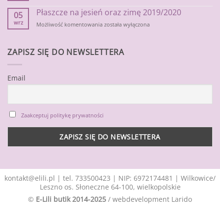
na
Płaszcze na jesień oraz zimę 2019/2020
jesienne
05
chłody
wrz
Płaszcze
Możliwość komentowania
została wyłączona
na
jesień
oraz
ZAPISZ SIĘ DO NEWSLETTERA
zimę
2019/2020
Email
Zaakceptuj politykę prywatności
kontakt@elili.pl
|
tel. 733500423
| NIP: 6972174481 | Wilkowice/
Leszno os. Słoneczne 64-100, wielkopolskie
©
E-Lili butik 2014-2025
/ webdevelopment
Larido