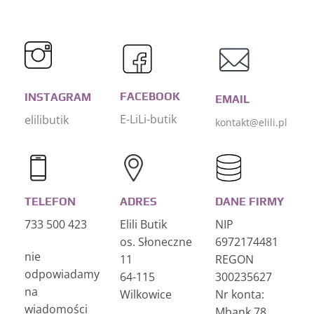
FACEBOOK
INSTAGRAM
EMAIL
E-LiLi-butik
elilibutik
kontakt@elili.pl
TELEFON
ADRES
DANE FIRMY
733 500 423
Elili Butik
NIP
os. Słoneczne
6972174481
nie
11
REGON
odpowiadamy
64-115
300235627
na
Wilkowice
Nr konta:
wiadomości
Mbank 78