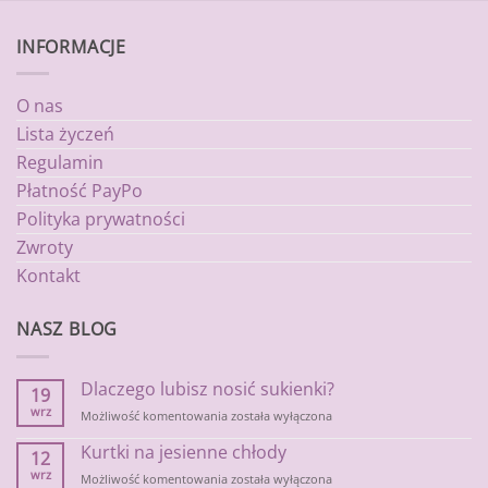
INFORMACJE
O nas
Lista życzeń
Regulamin
Płatność PayPo
Polityka prywatności
Zwroty
Kontakt
NASZ BLOG
Dlaczego lubisz nosić sukienki?
19
wrz
Dlaczego
Możliwość komentowania
została wyłączona
lubisz
Kurtki na jesienne chłody
nosić
12
sukienki?
wrz
Kurtki
Możliwość komentowania
została wyłączona