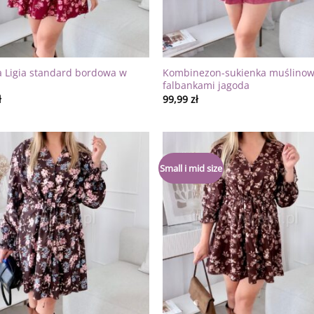
a Ligia standard bordowa w
Kombinezon-sukienka muślinow
falbankami jagoda
ł
99,99
zł
Dodaj
Small i mid size
do
listy
życzeń