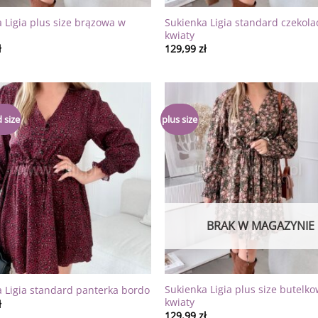
 Ligia plus size brązowa w
Sukienka Ligia standard czekol
kwiaty
ł
129,99
zł
Dodaj
 size
plus size
do
listy
życzeń
BRAK W MAGAZYNIE
Sukienka Ligia plus size butelk
 Ligia standard panterka bordo
kwiaty
ł
129,99
zł