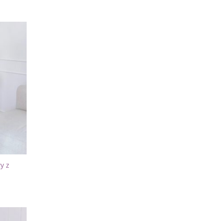
Dodaj
do
listy
życzeń
y z