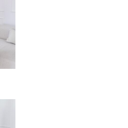
Dodaj
do
listy
życzeń
Dodaj
do
listy
życzeń