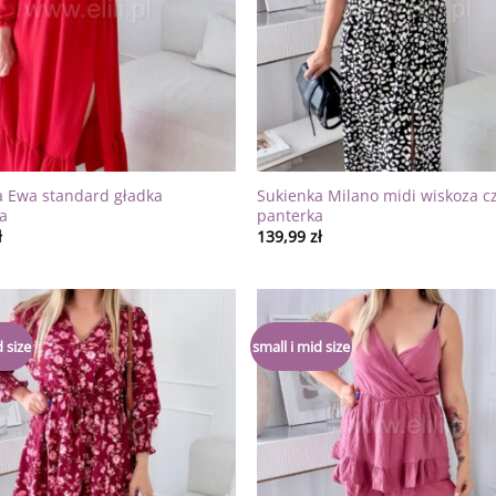
a Ewa standard gładka
Sukienka Milano midi wiskoza c
a
panterka
ł
139,99
zł
Dodaj
 size
small i mid size
do
listy
życzeń