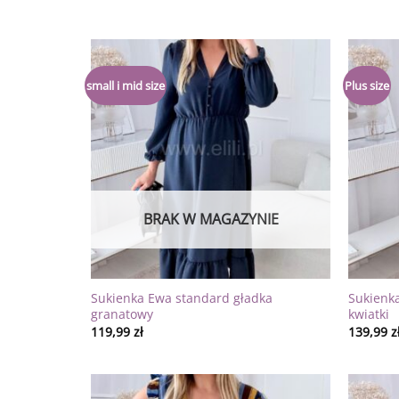
Dodaj
small i mid size
Plus size
do
listy
życzeń
BRAK W MAGAZYNIE
Sukienka Ewa standard gładka
Sukienk
granatowy
kwiatki
119,99
zł
139,99
z