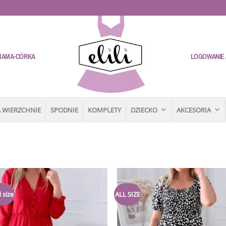
MAMA-CÓRKA
LOGOWANIE /
 WIERZCHNIE
SPODNIE
KOMPLETY
DZIECKO
AKCESORIA
Dodaj
 size
ALL SIZE
do
listy
życzeń