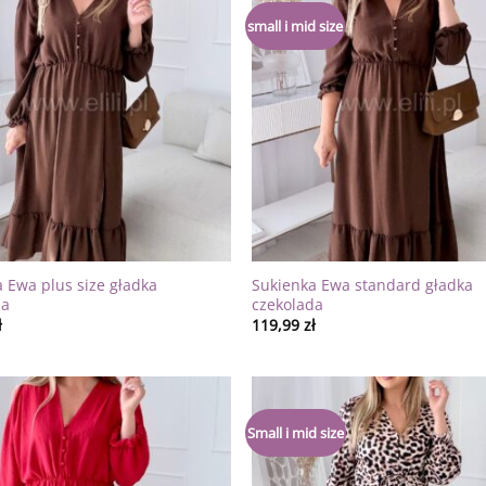
Dodaj
small i mid size
do
listy
życzeń
 Ewa plus size gładka
Sukienka Ewa standard gładka
da
czekolada
ł
119,99
zł
Dodaj
Small i mid size
do
listy
życzeń