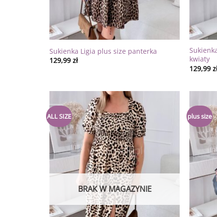
Sukienk
Sukienka Ligia plus size panterka
kwiaty
129,99
zł
129,99
z
Dodaj
ALL SIZE
plus size
do
listy
życzeń
BRAK W MAGAZYNIE