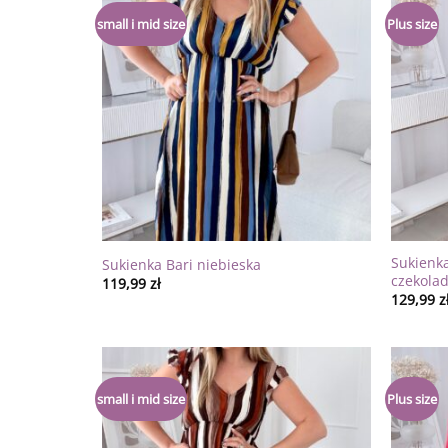
Dodaj
small i mid size
Plus size
do
listy
życzeń
Sukienka
Sukienka Bari niebieska
czekola
119,99
zł
129,99
z
Dodaj
small i mid size
Plus size
do
listy
życzeń