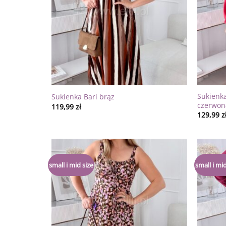
Sukienka
Sukienka Bari brąz
czerwon
119,99
zł
129,99
z
Dodaj
small i mid size
small i mid
do
listy
życzeń