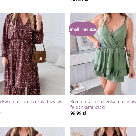
Dodaj
small i mid size
do
listy
życzeń
a Ewa plus size czekoladowa w
Kombinezon-sukienka muślinow
falbankami khaki
ł
99,99
zł