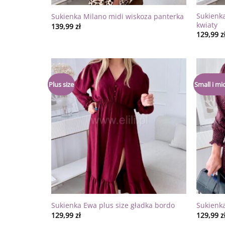
Sukienka
Sukienka Milano midi wiskoza panterka
kwiaty
139,99
zł
129,99
z
Dodaj
Plus size
Small i mid
do
listy
życzeń
Sukienka Ewa plus size gładka bordo
Sukienka
129,99
zł
129,99
z