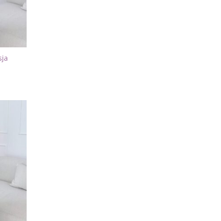
sja
Dodaj
do
listy
życzeń