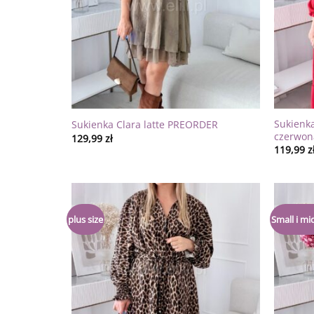
Sukienk
Sukienka Clara latte PREORDER
czerwon
129,99
zł
119,99
z
Dodaj
plus size
Small i mid
do
listy
życzeń