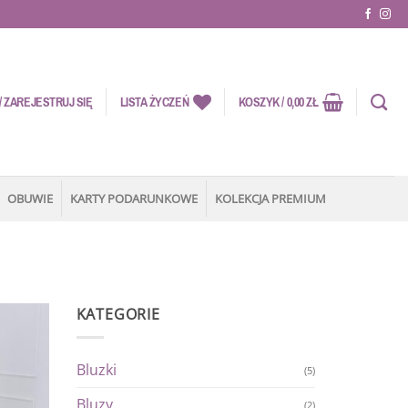
 ZAREJESTRUJ SIĘ
LISTA ŻYCZEŃ
KOSZYK /
0,00
ZŁ
OBUWIE
KARTY PODARUNKOWE
KOLEKCJA PREMIUM
KATEGORIE
Dodaj
do
Bluzki
(5)
listy
życzeń
Bluzy
(2)