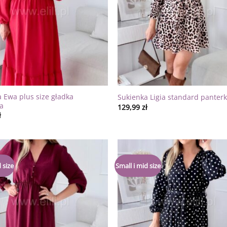
 Ewa plus size gładka
Sukienka Ligia standard panter
a
129,99
zł
ł
Dodaj
 size
Small i mid size
do
listy
życzeń