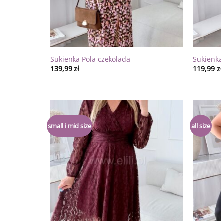
Sukienka Pola czekolada
Sukienk
139,99
zł
119,99
z
Dodaj
small i mid size
all size
do
listy
życzeń