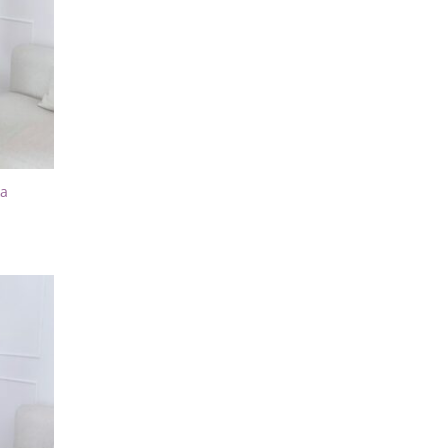
ka
Dodaj
do
listy
życzeń