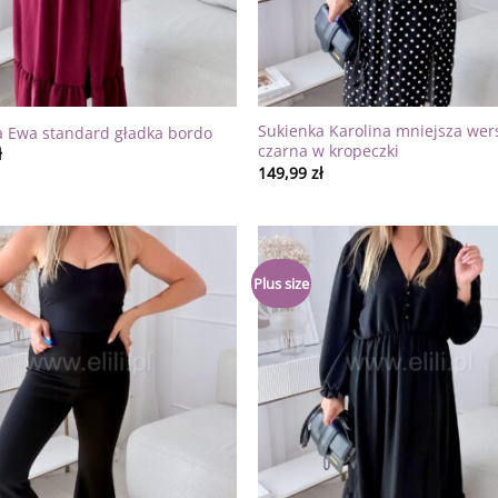
Sukienka Karolina mniejsza wer
a Ewa standard gładka bordo
czarna w kropeczki
ł
149,99
zł
Dodaj
Plus size
do
listy
życzeń