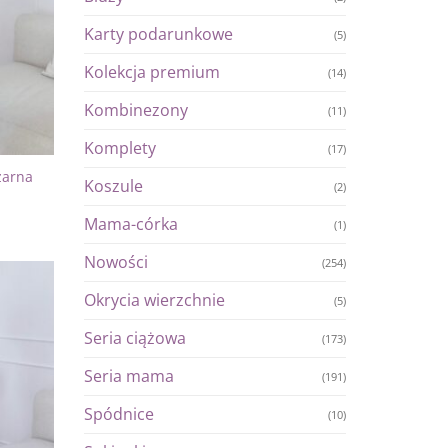
Karty podarunkowe
(5)
Kolekcja premium
(14)
Kombinezony
(11)
Komplety
(17)
zarna
Koszule
(2)
Mama-córka
(1)
Nowości
(254)
Okrycia wierzchnie
(5)
Dodaj
do
Seria ciążowa
listy
(173)
życzeń
Seria mama
(191)
Spódnice
(10)