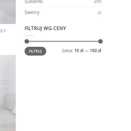
Sukienki
(270)
Swetry
(2)
FILTRUJ WG CENY
y z
Cena
Cena
Cena:
10 zł
—
150 zł
FILTRUJ
min.
maks.
Dodaj
do
listy
życzeń