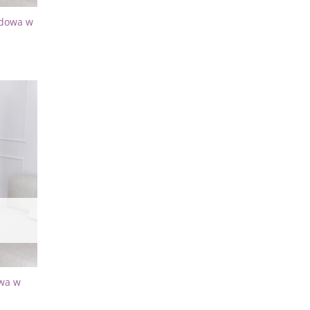
adowa w
Dodaj
do
listy
życzeń
owa w