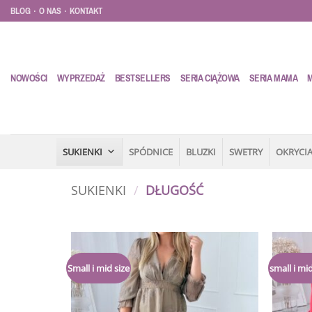
Przewiń
.
.
BLOG
O NAS
KONTAKT
do
zawartości
NOWOŚCI
WYPRZEDAŻ
BESTSELLERS
SERIA CIĄŻOWA
SERIA MAMA
SUKIENKI
SPÓDNICE
BLUZKI
SWETRY
OKRYCIA
SUKIENKI
/
DŁUGOŚĆ
Dodaj
Small i mid size
small i mid
do
listy
życzeń