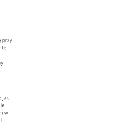
ę przy
 te
my
 jak
ie
 i w
 i