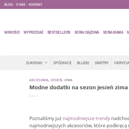
Przewiń
.
.
BLOG
O NAS
KONTAKT
do
zawartości
NOWOŚCI
WYPRZEDAŻ
BESTSELLERS
SERIA CIĄŻOWA
SERIA MAMA
SUKIENKI
SPÓDNICE
BLUZKI
SWETRY
OKRYCIA
AKCESORIA
,
JESIEŃ
,
ZIMA
Modne dodatki na sezon jesień zim
Poznaliśmy już
najmodniejsze trendy
nadchodz
najmodniejszych akcesoriów, które podkręcą n