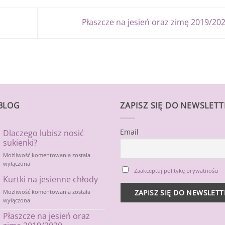
Płaszcze na jesień oraz zimę 2019/20
BLOG
ZAPISZ SIĘ DO NEWSLET
Email
Dlaczego lubisz nosić
sukienki?
Dlaczego
Możliwość komentowania
została
lubisz
wyłączona
Zaakceptuj politykę prywatności
nosić
Kurtki na jesienne chłody
sukienki?
Kurtki
Możliwość komentowania
została
na
wyłączona
jesienne
Płaszcze na jesień oraz
chłody