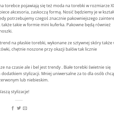
a torebce pojawiają się też moda na torebki w rozmiarze X
iece akcesoria, zaskoczą formą. Nosić będziemy je w kształ
kiedy potrzebujemy czegoś znacznie pakowniejszego zainter
 także takie w formie mini kuferka. Pakowne będą również
noszki.
rend na płaskie torebki, wykonane ze sztywnej skóry także
tówki, chętnie noszone przy okazji balów tak licznie
.
 na czasie ale i bel jest trendy . Białe torebki świetnie się
 dodatkiem stylizacji. Mniej uniwersalne za to dla osób chc
czerwonym lub niebieskim.
aszą stylizacje!