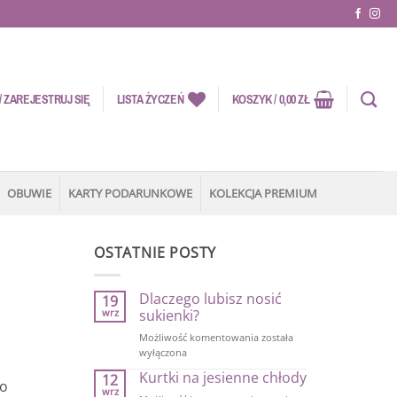
 ZAREJESTRUJ SIĘ
LISTA ŻYCZEŃ
KOSZYK /
0,00
ZŁ
OBUWIE
KARTY PODARUNKOWE
KOLEKCJA PREMIUM
OSTATNIE POSTY
Dlaczego lubisz nosić
19
wrz
sukienki?
Dlaczego
Możliwość komentowania
została
lubisz
wyłączona
nosić
Kurtki na jesienne chłody
12
sukienki?
to
wrz