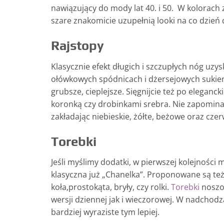
nawiązujący do mody lat 40. i 50. W kolorach z
szare znakomicie uzupełnią looki na co dzień
Rajstopy
Klasycznie efekt długich i szczupłych nóg uzy
ołówkowych spódnicach i dżersejowych sukien
grubsze, cieplejsze. Sięgnijcie też po eleganc
koronką czy drobinkami srebra. Nie zapomina
zakładając niebieskie, żółte, beżowe oraz cze
Torebki
Jeśli myślimy dodatki, w pierwszej kolejności
klasyczna już „Chanelka”. Proponowane są też
koła,prostokąta, bryły, czy rolki.
Torebki
noszon
wersji dziennej jak i wieczorowej. W nadchodz
bardziej wyraziste tym lepiej.