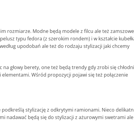
im rozmiarze. Modne będą modele z filcu ale też zamszowe
elusz typu fedora (z szerokim rondem) i w kształcie kubełk
edług upodobań ale też do rodzaju stylizacji jaki chcemy
 na głowy berety, one też będą trendy gdy zrobi się chłodni
 elementami. Wśród propozycji pojawi się też połączenie
e podkreślą stylizację z odkrytymi ramionami. Nieco delikatn
erłami nadawać będą się do stylizacji z ażurowymi swetrami ale