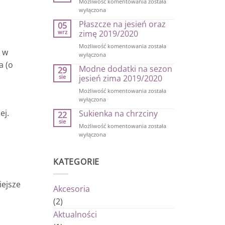
Kurtki
Możliwość komentowania
została
na
wyłączona
jesienne
Płaszcze na jesień oraz
05
chłody
wrz
zimę 2019/2020
Płaszcze
Możliwość komentowania
została
 w
na
wyłączona
jesień
a (o
Modne dodatki na sezon
29
oraz
sie
jesień zima 2019/2020
zimę
2019/2020
Modne
Możliwość komentowania
została
dodatki
wyłączona
na
ej.
Sukienka na chrzciny
22
sezon
sie
jesień
Sukienka
Możliwość komentowania
została
zima
na
wyłączona
2019/2020
chrzciny
KATEGORIE
iejsze
Akcesoria
(2)
Aktualności