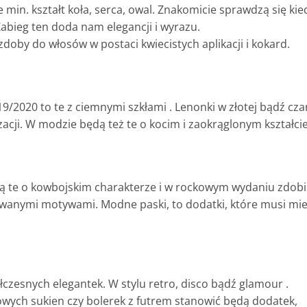
 min. kształt koła, serca, owal. Znakomicie sprawdzą się kie
abieg ten doda nam elegancji i wyrazu.
y do włosów w postaci kwiecistych aplikacji i kokard.
/2020 to te z ciemnymi szkłami . Lenonki w złotej bądź cza
acji. W modzie będą też te o kocim i zaokrąglonym kształcie
dą te o kowbojskim charakterze i w rockowym wydaniu zdob
wanymi motywami. Modne paski, to dodatki, które musi mi
czesnych elegantek. W stylu retro, disco bądź glamour .
owych sukien czy bolerek z futrem stanowić będą dodatek,