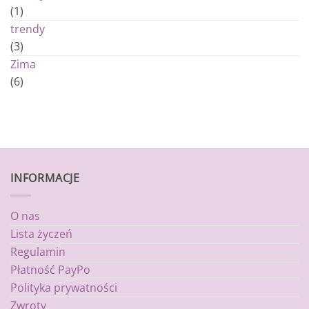
(1)
trendy
(3)
Zima
(6)
INFORMACJE
O nas
Lista życzeń
Regulamin
Płatność PayPo
Polityka prywatności
Zwroty