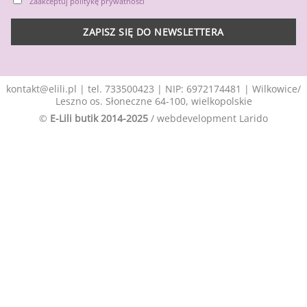
Zaakceptuj politykę prywatności
kontakt@elili.pl
|
tel. 733500423
| NIP: 6972174481 | Wilkowice/
Leszno os. Słoneczne 64-100, wielkopolskie
©
E-Lili butik 2014-2025
/ webdevelopment
Larido