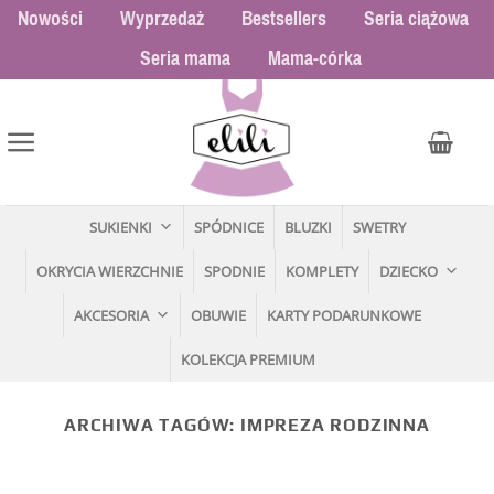
Przewiń
Nowości
Wyprzedaż
Bestsellers
Seria ciążowa
do
Seria mama
Mama-córka
zawartości
SUKIENKI
SPÓDNICE
BLUZKI
SWETRY
OKRYCIA WIERZCHNIE
SPODNIE
KOMPLETY
DZIECKO
AKCESORIA
OBUWIE
KARTY PODARUNKOWE
KOLEKCJA PREMIUM
ARCHIWA TAGÓW:
IMPREZA RODZINNA