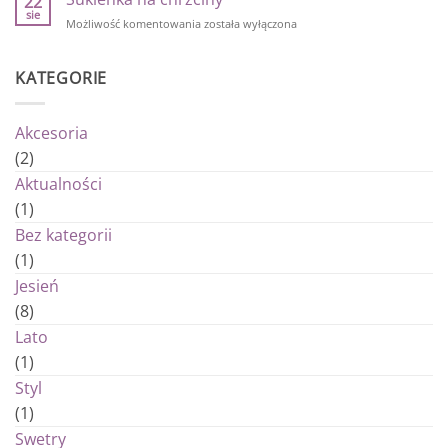
22
2019/2020
na
sie
sezon
Sukienka
Możliwość komentowania
została wyłączona
jesień
na
zima
chrzciny
2019/2020
KATEGORIE
Akcesoria
(2)
Aktualności
(1)
Bez kategorii
(1)
Jesień
(8)
Lato
(1)
Styl
(1)
Swetry