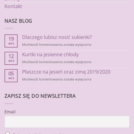
Kontakt
NASZ BLOG
Dlaczego lubisz nosić sukienki?
19
wrz
Dlaczego
Możliwość komentowania
została wyłączona
lubisz
Kurtki na jesienne chłody
nosić
12
sukienki?
wrz
Kurtki
Możliwość komentowania
została wyłączona
na
Płaszcze na jesień oraz zimę 2019/2020
jesienne
05
chłody
wrz
Płaszcze
Możliwość komentowania
została wyłączona
na
jesień
oraz
ZAPISZ SIĘ DO NEWSLETTERA
zimę
2019/2020
Email