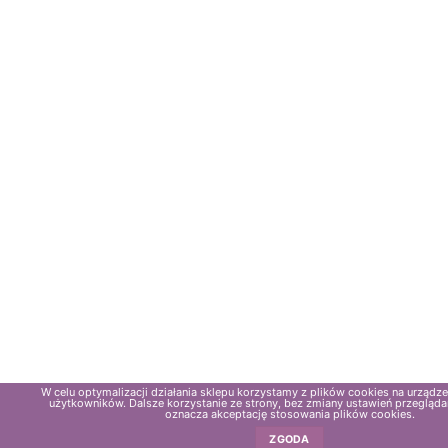
W celu optymalizacji działania sklepu korzystamy z plików cookies na urząd
użytkowników. Dalsze korzystanie ze strony, bez zmiany ustawień przeglądar
oznacza akceptację stosowania plików cookies.
ZGODA