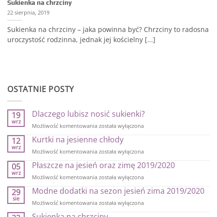
Sukienka na chrzciny
22 sierpnia, 2019
Sukienka na chrzciny – jaka powinna być? Chrzciny to radosna
uroczystość rodzinna, jednak jej kościelny [...]
OSTATNIE POSTY
Dlaczego lubisz nosić sukienki?
19
wrz
Dlaczego
Możliwość komentowania
została wyłączona
lubisz
Kurtki na jesienne chłody
12
nosić
wrz
sukienki?
Kurtki
Możliwość komentowania
została wyłączona
na
Płaszcze na jesień oraz zimę 2019/2020
05
jesienne
wrz
chłody
Płaszcze
Możliwość komentowania
została wyłączona
na
Modne dodatki na sezon jesień zima 2019/2020
29
jesień
sie
oraz
Modne
Możliwość komentowania
została wyłączona
zimę
dodatki
Sukienka na chrzciny