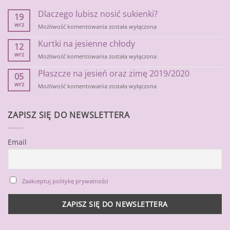
Dlaczego lubisz nosić sukienki?
19
wrz
Dlaczego
Możliwość komentowania
została wyłączona
lubisz
Kurtki na jesienne chłody
nosić
12
sukienki?
wrz
Kurtki
Możliwość komentowania
została wyłączona
na
Płaszcze na jesień oraz zimę 2019/2020
jesienne
05
chłody
wrz
Płaszcze
Możliwość komentowania
została wyłączona
na
jesień
oraz
ZAPISZ SIĘ DO NEWSLETTERA
zimę
2019/2020
Email
Zaakceptuj politykę prywatności