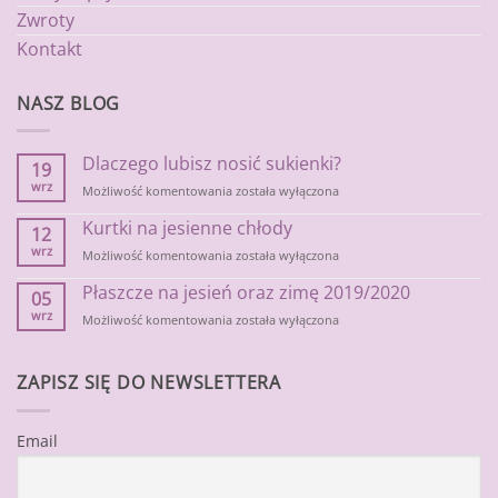
Zwroty
Kontakt
NASZ BLOG
Dlaczego lubisz nosić sukienki?
19
wrz
Dlaczego
Możliwość komentowania
została wyłączona
lubisz
Kurtki na jesienne chłody
nosić
12
sukienki?
wrz
Kurtki
Możliwość komentowania
została wyłączona
na
Płaszcze na jesień oraz zimę 2019/2020
jesienne
05
chłody
wrz
Płaszcze
Możliwość komentowania
została wyłączona
na
jesień
oraz
ZAPISZ SIĘ DO NEWSLETTERA
zimę
2019/2020
Email