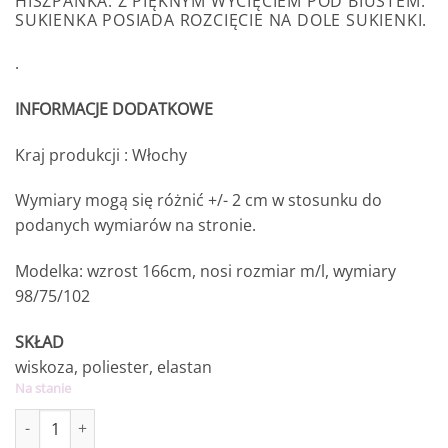
HISZPANKA. Z PIĘKNYM WYCIĘCIEM POD BIUSTEM.
SUKIENKA POSIADA ROZCIĘCIE NA DOLE SUKIENKI.
.
INFORMACJE DODATKOWE
Kraj produkcji : Włochy
Wymiary mogą się różnić +/- 2 cm w stosunku do
podanych wymiarów na stronie.
Modelka: wzrost 166cm, nosi rozmiar m/l, wymiary
98/75/102
SKŁAD
wiskoza, poliester, elastan
Na stanie
ilość Sukienka Elena biała w cytryny