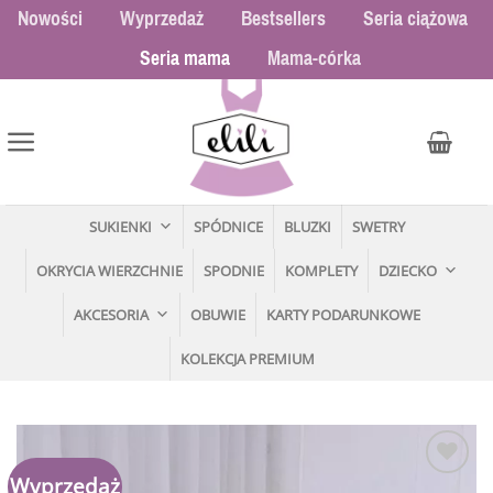
Przewiń
Nowości
Wyprzedaż
Bestsellers
Seria ciążowa
do
Seria mama
Mama-córka
zawartości
SUKIENKI
SPÓDNICE
BLUZKI
SWETRY
OKRYCIA WIERZCHNIE
SPODNIE
KOMPLETY
DZIECKO
AKCESORIA
OBUWIE
KARTY PODARUNKOWE
KOLEKCJA PREMIUM
Wyprzedaż
Dodaj