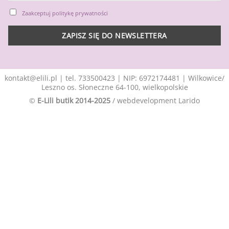
Zaakceptuj politykę prywatności
kontakt@elili.pl
|
tel. 733500423
| NIP: 6972174481 | Wilkowice/
Leszno os. Słoneczne 64-100, wielkopolskie
©
E-Lili butik 2014-2025
/ webdevelopment
Larido