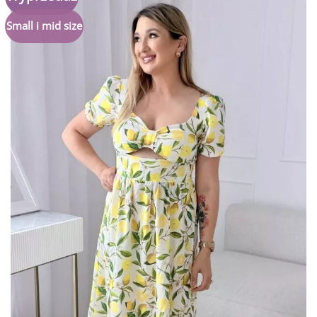
do
listy
Small i mid size
życzeń