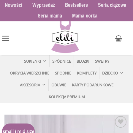
Przewiń
Nowości
Wyprzedaż
Bestsellers
Seria ciążowa
do
Seria mama
Mama-córka
zawartości
SUKIENKI
SPÓDNICE
BLUZKI
SWETRY
OKRYCIA WIERZCHNIE
SPODNIE
KOMPLETY
DZIECKO
AKCESORIA
OBUWIE
KARTY PODARUNKOWE
KOLEKCJA PREMIUM
Dodaj
small i mid size