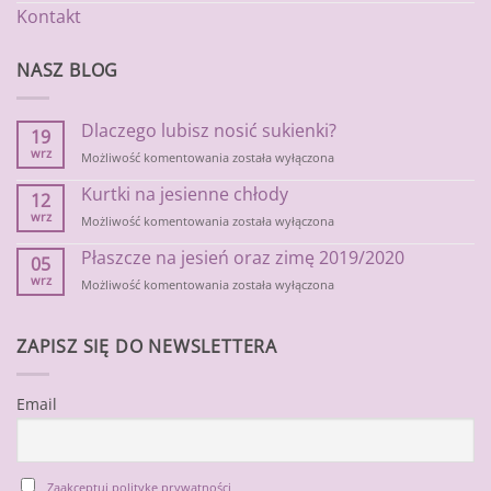
Kontakt
NASZ BLOG
Dlaczego lubisz nosić sukienki?
19
wrz
Dlaczego
Możliwość komentowania
została wyłączona
lubisz
Kurtki na jesienne chłody
nosić
12
sukienki?
wrz
Kurtki
Możliwość komentowania
została wyłączona
na
Płaszcze na jesień oraz zimę 2019/2020
jesienne
05
chłody
wrz
Płaszcze
Możliwość komentowania
została wyłączona
na
jesień
oraz
ZAPISZ SIĘ DO NEWSLETTERA
zimę
2019/2020
Email
Zaakceptuj politykę prywatności