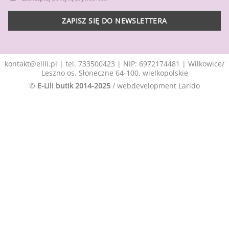
kontakt@elili.pl
|
tel. 733500423
| NIP: 6972174481 | Wilkowice/
Leszno os. Słoneczne 64-100, wielkopolskie
©
E-Lili butik 2014-2025
/ webdevelopment
Larido