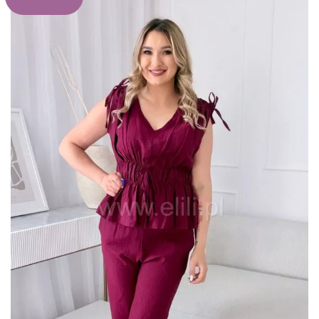
do
listy
życzeń