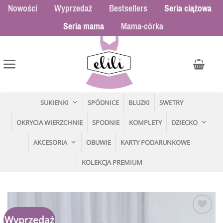
Przewiń
Nowości
Wyprzedaż
Bestsellers
Seria ciążowa
do
Seria mama
Mama-córka
zawartości
SUKIENKI
SPÓDNICE
BLUZKI
SWETRY
OKRYCIA WIERZCHNIE
SPODNIE
KOMPLETY
DZIECKO
AKCESORIA
OBUWIE
KARTY PODARUNKOWE
KOLEKCJA PREMIUM
Wyprzedaż
Dodaj