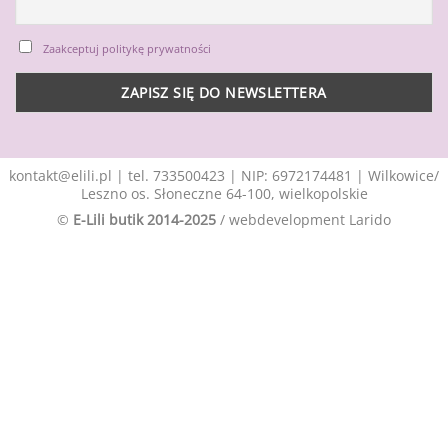
Zaakceptuj politykę prywatności
kontakt@elili.pl
|
tel. 733500423
| NIP: 6972174481 | Wilkowice/
Leszno os. Słoneczne 64-100, wielkopolskie
©
E-Lili butik 2014-2025
/ webdevelopment
Larido