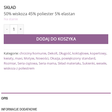
SKŁAD
50% wiskoza 45% poliester 5% elastan
Na stanie
ilość Sukienka Eleganza plus size maxi szara w kwiaty
DODAJ DO KOSZYKA
Kategorie:
chrzciny/komunie
,
Dekolt
,
Długość
,
koktajlowe
,
kopertowy
,
kwiaty
,
maxi
,
Motyw
,
Nowości
,
Okazja
,
powiększony standard
,
Rozmiar
,
Seria ciążowa
,
Seria mama
,
Skład materiału
,
Sukienki
,
wesele
,
wiskoza z poliestrem
OPIS
INFORMACJE DODATKOWE