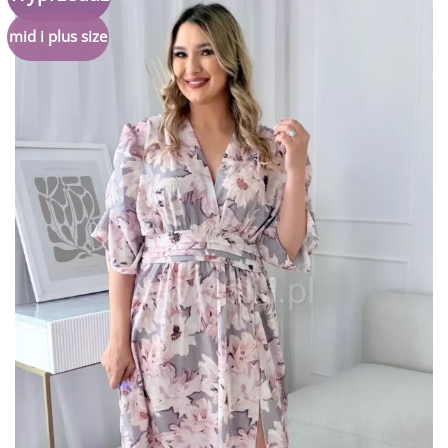
do
listy
mid i plus size
życzeń