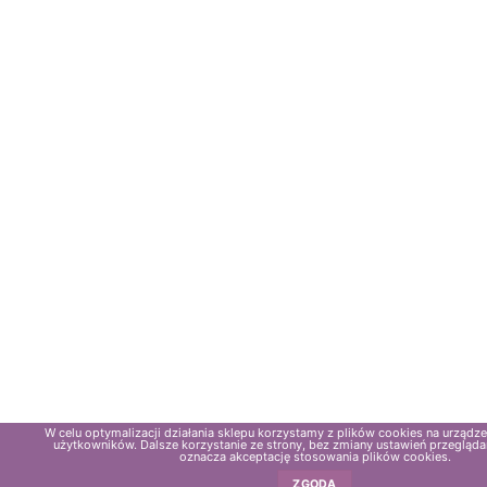
W celu optymalizacji działania sklepu korzystamy z plików cookies na urząd
użytkowników. Dalsze korzystanie ze strony, bez zmiany ustawień przeglądar
oznacza akceptację stosowania plików cookies.
ZGODA