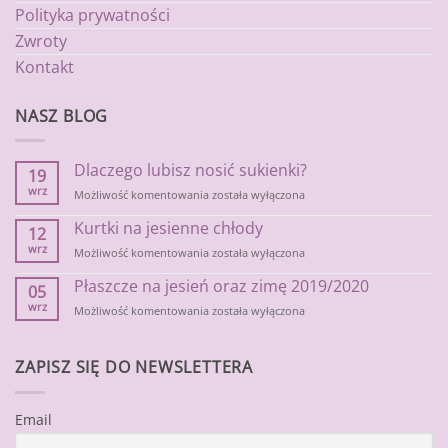
Polityka prywatności
Zwroty
Kontakt
NASZ BLOG
Dlaczego lubisz nosić sukienki?
19
wrz
Dlaczego
Możliwość komentowania
została wyłączona
lubisz
Kurtki na jesienne chłody
nosić
12
sukienki?
wrz
Kurtki
Możliwość komentowania
została wyłączona
na
Płaszcze na jesień oraz zimę 2019/2020
jesienne
05
chłody
wrz
Płaszcze
Możliwość komentowania
została wyłączona
na
jesień
oraz
ZAPISZ SIĘ DO NEWSLETTERA
zimę
2019/2020
Email