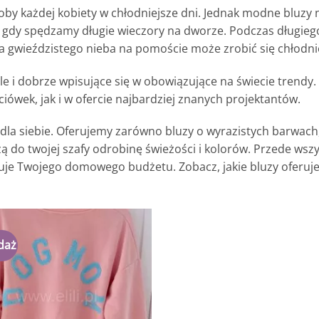
y każdej kobiety w chłodniejsze dni. Jednak modne bluzy n
iu, gdy spędzamy długie wieczory na dworze. Podczas długieg
 gwieździstego nieba na pomoście może zrobić się chłodnie
le i dobrze wpisujące się w obowiązujące na świecie trendy.
iówek, jak i w ofercie najbardziej znanych projektantów.
 dla siebie. Oferujemy zarówno bluzy o wyrazistych barwach, 
 do twojej szafy odrobinę świeżości i kolorów. Przede wsz
nuje Twojego domowego budżetu. Zobacz, jakie bluzy oferu
daż
Dodaj
do
listy
życzeń