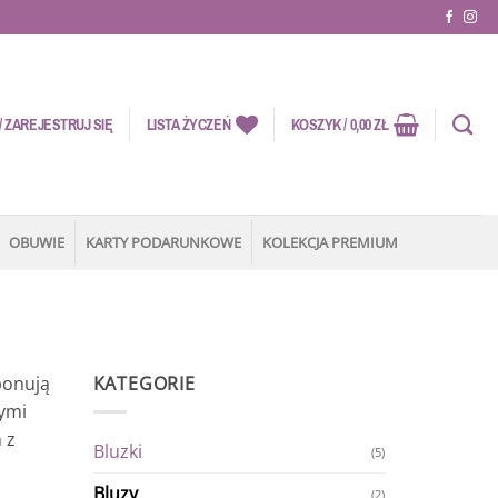
 ZAREJESTRUJ SIĘ
LISTA ŻYCZEŃ
KOSZYK /
0,00
ZŁ
OBUWIE
KARTY PODARUNKOWE
KOLEKCJA PREMIUM
ponują
KATEGORIE
łymi
 z
Bluzki
(5)
Bluzy
(2)