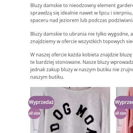
Bluzy damskie to nieodzowny element garderob
sprawdzą się idealnie nawet w lipcu i sierpn
spaceru nad jeziorem lub podczas podziwiania
Bluzy damskie to ubrania nie tylko wygodne, a
znajdziemy w ofercie wszystkich topowych siec
W naszej ofercie każda kobieta znajdzie bluzę
te bardziej stonowane. Nasze bluzy wprowadzą
jednak zakup bluzy w naszym butiku nie zruj
naszym butiku.
Wyprzedaż
Wyprze
Dodaj
do
listy
all size
all size
życzeń