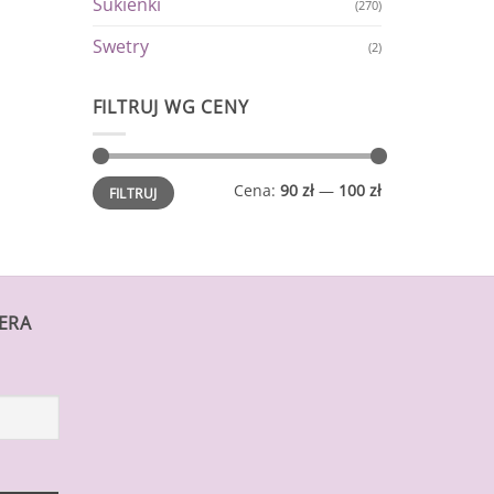
Sukienki
(270)
Swetry
(2)
FILTRUJ WG CENY
Cena
Cena
Cena:
90 zł
—
100 zł
FILTRUJ
min.
maks.
TERA