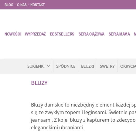
Przewiń
.
.
BLOG
O NAS
KONTAKT
do
zawartości
NOWOŚCI
WYPRZEDAŻ
BESTSELLERS
SERIA CIĄŻOWA
SERIA MAMA
SUKIENKI
SPÓDNICE
BLUZKI
SWETRY
OKRYCIA
BLUZY
Bluzy damskie to niezbędny element każdej spo
się ze zwykłym topem i leginsami. Świetnie pas
jeansami. Z kolei bluzy z kapturem to zdecydo
eleganckimi ubraniami.