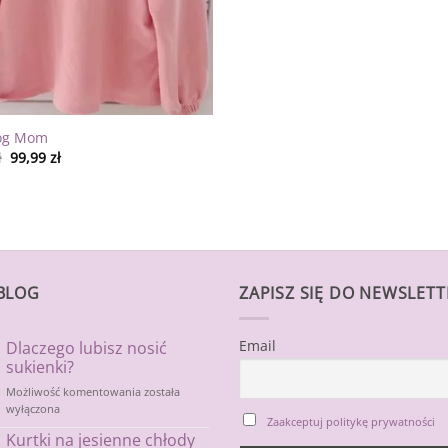
og Mom
ł
99,99
zł
BLOG
ZAPISZ SIĘ DO NEWSLET
Email
Dlaczego lubisz nosić
sukienki?
Dlaczego
Możliwość komentowania
została
lubisz
wyłączona
Zaakceptuj politykę prywatności
nosić
Kurtki na jesienne chłody
sukienki?