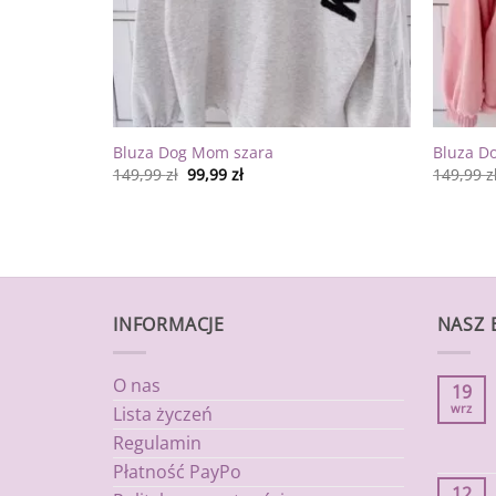
Bluza Dog Mom szara
Bluza D
149,99
zł
99,99
zł
149,99
z
INFORMACJE
NASZ 
O nas
19
wrz
Lista życzeń
Regulamin
Płatność PayPo
12