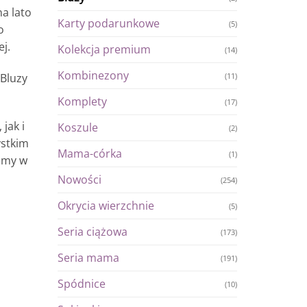
a lato
Karty podarunkowe
(5)
o
j.
Kolekcja premium
(14)
Kombinezony
(11)
 Bluzy
Komplety
(17)
jak i
Koszule
(2)
ystkim
Mama-córka
(1)
jemy w
Nowości
(254)
Okrycia wierzchnie
(5)
Seria ciążowa
(173)
Seria mama
(191)
Spódnice
(10)