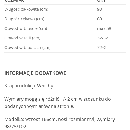
ROZMIAR
UNI
Długość całkowita (cm)
93
Długość rękawa (cm)
60
Obwód w biuście (cm)
max 58
Obwód w talii (cm)
32-52
Obwód w biodrach (cm)
72×2
INFORMACJE DODATKOWE
Kraj produkcji: Włochy
Wymiary mogą się różnić +/- 2 cm w stosunku do
podanych wymiarów na stronie.
Modelka: wzrost 166cm, nosi rozmiar m/l, wymiary
98/75/102