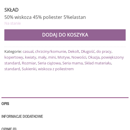
SKŁAD
50% wiskoza 45% poliester 5%elastan
Na stanie
DODAJ DO KOSZYKA
Kategorie:
casual
,
chrzciny/komunie
,
Dekolt
,
Długość
,
do pracy
,
kopertowy
,
kwiaty
,
mały
,
mini
,
Motyw
,
Nowości
,
Okazja
,
powiększony
standard
,
Rozmiar
,
Seria ciążowa
,
Seria mama
,
Skład materiału
,
standard
,
Sukienki
,
wiskoza z poliestrem
OPIS
INFORMACJE DODATKOWE
OPINIE (0)