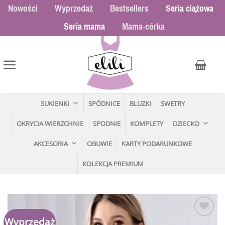
Przewiń
Nowości
Wyprzedaż
Bestsellers
Seria ciążowa
do
Seria mama
Mama-córka
zawartości
SUKIENKI
SPÓDNICE
BLUZKI
SWETRY
OKRYCIA WIERZCHNIE
SPODNIE
KOMPLETY
DZIECKO
AKCESORIA
OBUWIE
KARTY PODARUNKOWE
KOLEKCJA PREMIUM
Wyprzedaż
Dodaj