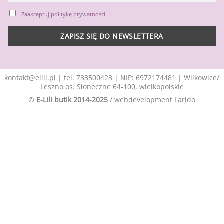
Zaakceptuj politykę prywatności
kontakt@elili.pl
|
tel. 733500423
| NIP: 6972174481 | Wilkowice/
Leszno os. Słoneczne 64-100, wielkopolskie
©
E-Lili butik 2014-2025
/ webdevelopment
Larido