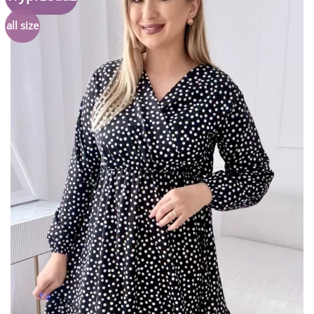
do
listy
all size
życzeń