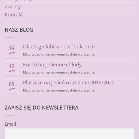
Zwroty
Kontakt
NASZ BLOG
Dlaczego lubisz nosić sukienki?
19
wrz
Dlaczego
Możliwość komentowania
została wyłączona
lubisz
Kurtki na jesienne chłody
nosić
12
sukienki?
wrz
Kurtki
Możliwość komentowania
została wyłączona
na
Płaszcze na jesień oraz zimę 2019/2020
jesienne
05
chłody
wrz
Płaszcze
Możliwość komentowania
została wyłączona
na
jesień
oraz
ZAPISZ SIĘ DO NEWSLETTERA
zimę
2019/2020
Email