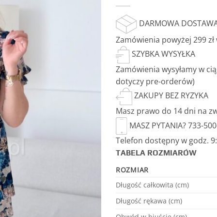
DARMOWA DOSTAW
Zamówienia powyżej 299 zł
SZYBKA WYSYŁKA
Zamówienia wysyłamy w ciąg
dotyczy pre-orderów)
ZAKUPY BEZ RYZYKA
Masz prawo do 14 dni na z
MASZ PYTANIA? 733-500
Telefon dostępny w godz. 9:0
TABELA ROZMIARÓW
ROZMIAR
Długość całkowita (cm)
Długość rękawa (cm)
Obwód w biuście (cm)