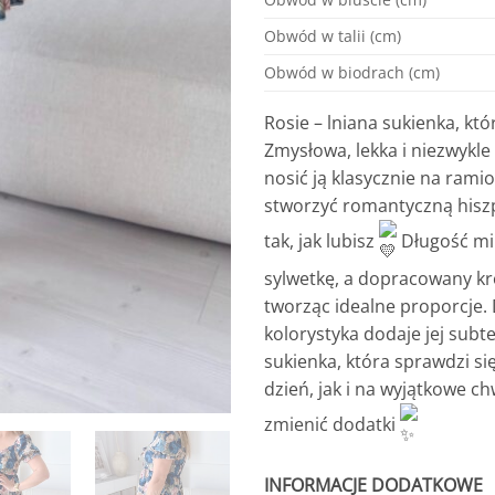
Obwód w talii (cm)
Obwód w biodrach (cm)
Rosie – lniana sukienka, kt
Zmysłowa, lekka i niezwykle
nosić ją klasycznie na rami
stworzyć romantyczną hisz
tak, jak lubisz
Długość min
sylwetkę, a dopracowany kró
tworząc idealne proporcje. 
kolorystyka dodaje jej subte
sukienka, która sprawdzi s
dzień, jak i na wyjątkowe ch
zmienić dodatki
INFORMACJE DODATKOWE