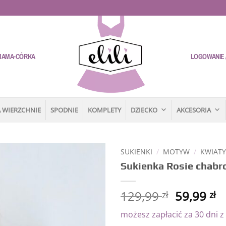
MAMA-CÓRKA
LOGOWANIE /
 WIERZCHNIE
SPODNIE
KOMPLETY
DZIECKO
AKCESORIA
SUKIENKI
/
MOTYW
/
KWIAT
Sukienka Rosie chab
Dodaj
do
listy
129,99
59,99
zł
zł
życzeń
możesz zapłacić za 30 dni z