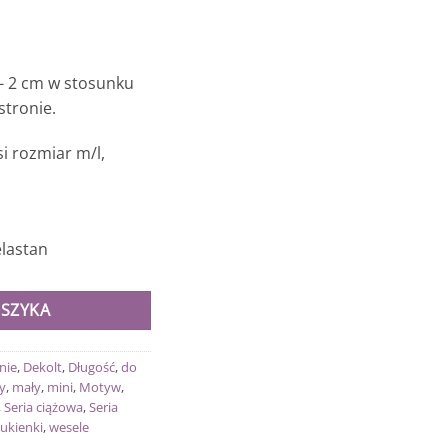
- 2 cm w stosunku
tronie.
i rozmiar m/l,
elastan
OSZYKA
nie
,
Dekolt
,
Długość
,
do
y
,
mały
,
mini
,
Motyw
,
,
Seria ciążowa
,
Seria
ukienki
,
wesele