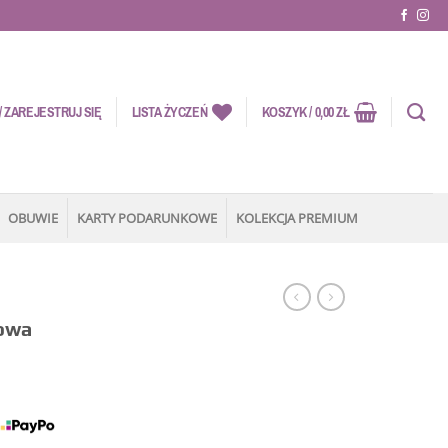
 ZAREJESTRUJ SIĘ
LISTA ŻYCZEŃ
KOSZYK /
0,00
ZŁ
OBUWIE
KARTY PODARUNKOWE
KOLEKCJA PREMIUM
Y
rowa