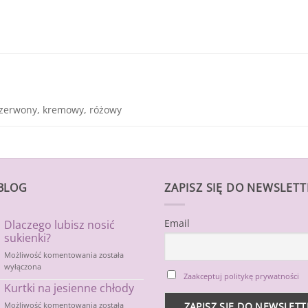
czerwony, kremowy, różowy
BLOG
ZAPISZ SIĘ DO NEWSLET
Email
Dlaczego lubisz nosić
sukienki?
Dlaczego
Możliwość komentowania
została
lubisz
wyłączona
Zaakceptuj politykę prywatności
nosić
Kurtki na jesienne chłody
sukienki?
Kurtki
Możliwość komentowania
została