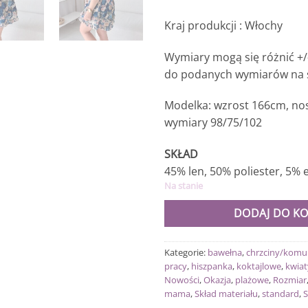
Kraj produkcji : Włochy
Wymiary mogą się różnić +/
do podanych wymiarów na s
Modelka: wzrost 166cm, nos
wymiary 98/75/102
SKŁAD
45% len, 50% poliester, 5% 
Na stanie
DODAJ DO K
Kategorie:
bawełna
,
chrzciny/komu
pracy
,
hiszpanka
,
koktajlowe
,
kwiat
Nowości
,
Okazja
,
plażowe
,
Rozmiar
mama
,
Skład materiału
,
standard
,
S