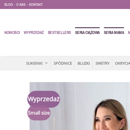
Przewiń
.
.
BLOG
O NAS
KONTAKT
do
zawartości
NOWOŚCI
WYPRZEDAŻ
BESTSELLERS
SERIA CIĄŻOWA
SERIA MAMA
SUKIENKI
SPÓDNICE
BLUZKI
SWETRY
OKRYCIA
Wyprzedaż
Small size