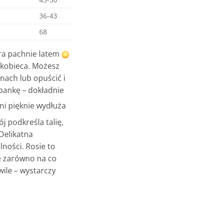
36-43
68
óra pachnie latem
 kobieca. Możesz
onach lub opuścić i
pankę – dokładnie
i pięknie wydłuża
j podkreśla talię,
Delikatna
lności. Rosie to
ię zarówno na co
wile – wystarczy