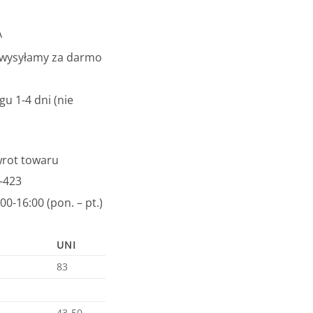
A
 wysyłamy za darmo
u 1-4 dni (nie
wrot towaru
-423
0-16:00 (pon. – pt.)
UNI
83
43-50