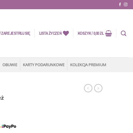
 ZAREJESTRUJ SIĘ
LISTA ŻYCZEŃ
KOSZYK /
0,00
ZŁ
OBUWIE
KARTY PODARUNKOWE
KOLEKCJA PREMIUM
eż