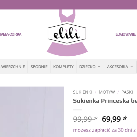
MAMA-CÓRKA
LOGOWANIE /
 WIERZCHNIE
SPODNIE
KOMPLETY
DZIECKO
AKCESORIA
SUKIENKI
/
MOTYW
/
PASKI
Sukienka Princeska b
Dodaj
do
listy
99,99
69,99
zł
zł
życzeń
możesz zapłacić za 30 dni z