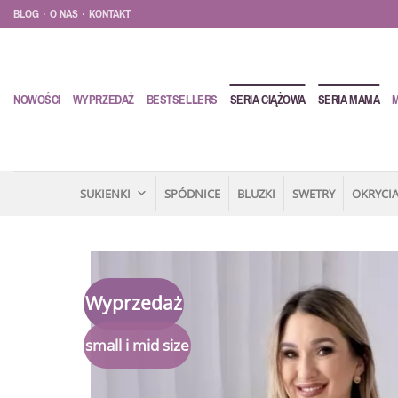
Przewiń
.
.
BLOG
O NAS
KONTAKT
do
zawartości
NOWOŚCI
WYPRZEDAŻ
BESTSELLERS
SERIA CIĄŻOWA
SERIA MAMA
SUKIENKI
SPÓDNICE
BLUZKI
SWETRY
OKRYCIA
Wyprzedaż
small i mid size