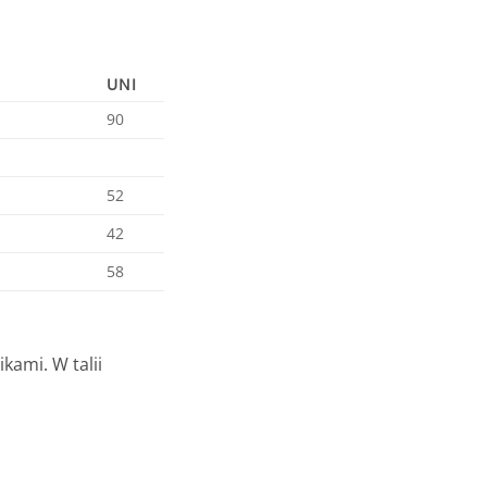
UNI
90
52
42
58
kami. W talii