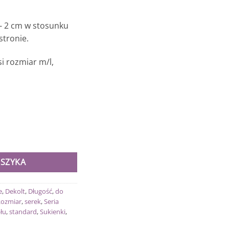
- 2 cm w stosunku
tronie.
i rozmiar m/l,
OSZYKA
e
,
Dekolt
,
Długość
,
do
ozmiar
,
serek
,
Seria
łu
,
standard
,
Sukienki
,