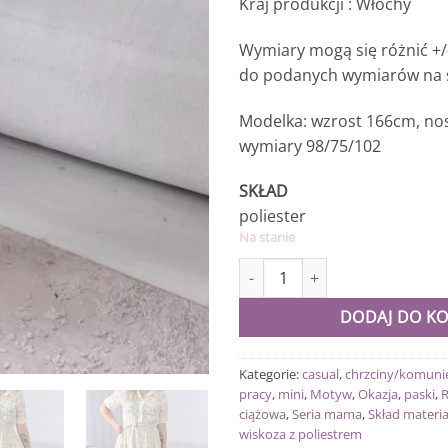
Kraj produkcji : Włochy
Wymiary mogą się różnić +/
do podanych wymiarów na s
Modelka: wzrost 166cm, nos
wymiary 98/75/102
SKŁAD
poliester
Na stanie
ilość Sukienka Princeska beż
DODAJ DO K
Kategorie:
casual
,
chrzciny/komuni
pracy
,
mini
,
Motyw
,
Okazja
,
paski
,
R
ciążowa
,
Seria mama
,
Skład materia
wiskoza z poliestrem