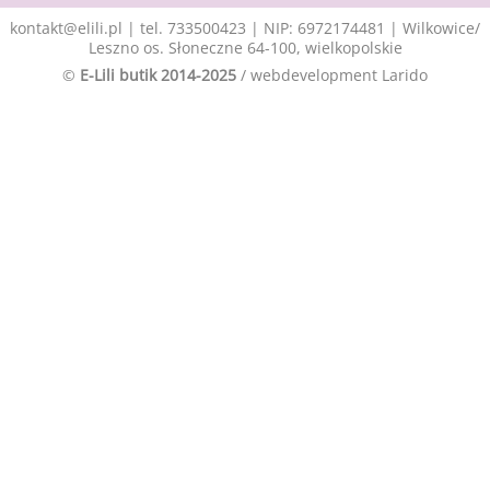
kontakt@elili.pl
|
tel. 733500423
| NIP: 6972174481 | Wilkowice/
Leszno os. Słoneczne 64-100, wielkopolskie
©
E-Lili butik 2014-2025
/ webdevelopment
Larido