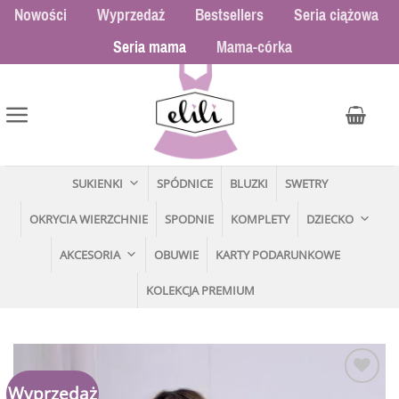
Przewiń
Nowości
Wyprzedaż
Bestsellers
Seria ciążowa
do
Seria mama
Mama-córka
zawartości
SUKIENKI
SPÓDNICE
BLUZKI
SWETRY
OKRYCIA WIERZCHNIE
SPODNIE
KOMPLETY
DZIECKO
AKCESORIA
OBUWIE
KARTY PODARUNKOWE
KOLEKCJA PREMIUM
Wyprzedaż
Dodaj