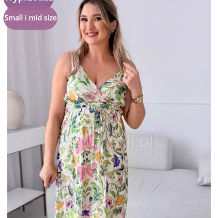
do
listy
Small i mid size
życzeń