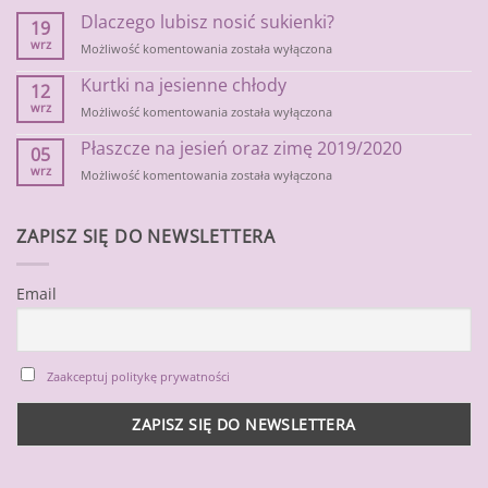
Dlaczego lubisz nosić sukienki?
19
wrz
Dlaczego
Możliwość komentowania
została wyłączona
lubisz
Kurtki na jesienne chłody
nosić
12
sukienki?
wrz
Kurtki
Możliwość komentowania
została wyłączona
na
Płaszcze na jesień oraz zimę 2019/2020
jesienne
05
chłody
wrz
Płaszcze
Możliwość komentowania
została wyłączona
na
jesień
oraz
ZAPISZ SIĘ DO NEWSLETTERA
zimę
2019/2020
Email
Zaakceptuj politykę prywatności