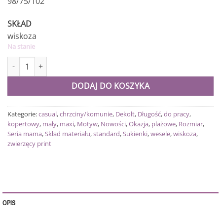
98/75/102
SKŁAD
wiskoza
Na stanie
ilość Sukienka Miss Sara na ramiączkach maxi pastelowa
DODAJ DO KOSZYKA
Kategorie:
casual
,
chrzciny/komunie
,
Dekolt
,
Długość
,
do pracy
,
kopertowy
,
mały
,
maxi
,
Motyw
,
Nowości
,
Okazja
,
plażowe
,
Rozmiar
,
Seria mama
,
Skład materiału
,
standard
,
Sukienki
,
wesele
,
wiskoza
,
zwierzęcy print
OPIS