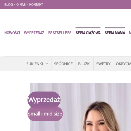
Przewiń
.
.
BLOG
O NAS
KONTAKT
do
zawartości
NOWOŚCI
WYPRZEDAŻ
BESTSELLERS
SERIA CIĄŻOWA
SERIA MAMA
SUKIENKI
SPÓDNICE
BLUZKI
SWETRY
OKRYCIA
Wyprzedaż
small i mid size