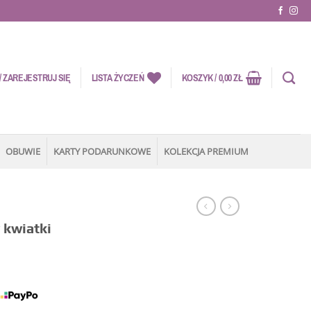
 ZAREJESTRUJ SIĘ
LISTA ŻYCZEŃ
KOSZYK /
0,00
ZŁ
OBUWIE
KARTY PODARUNKOWE
KOLEKCJA PREMIUM
Y
 kwiatki