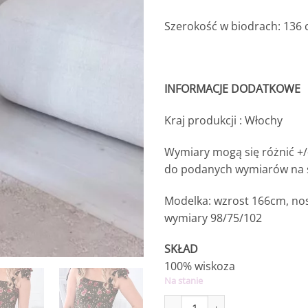
Szerokość w biodrach: 136
INFORMACJE DODATKOWE
Kraj produkcji : Włochy
Wymiary mogą się różnić +/
do podanych wymiarów na s
Modelka: wzrost 166cm, nos
wymiary 98/75/102
SKŁAD
100% wiskoza
Na stanie
ilość Sukienka Lola khaki w kwiatki