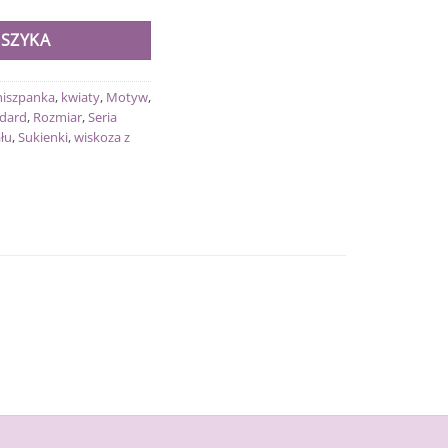
OSZYKA
hiszpanka
,
kwiaty
,
Motyw
,
dard
,
Rozmiar
,
Seria
łu
,
Sukienki
,
wiskoza z