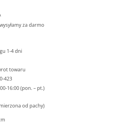
A
 wysyłamy za darmo
gu 1-4 dni
wrot towaru
0-423
0-16:00 (pon. – pt.)
(mierzona od pachy)
 cm