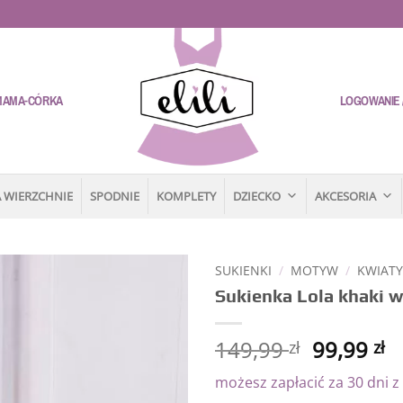
MAMA-CÓRKA
LOGOWANIE /
 WIERZCHNIE
SPODNIE
KOMPLETY
DZIECKO
AKCESORIA
SUKIENKI
/
MOTYW
/
KWIAT
Sukienka Lola khaki w
Dodaj
do
listy
149,99
99,99
zł
zł
życzeń
możesz zapłacić za 30 dni z