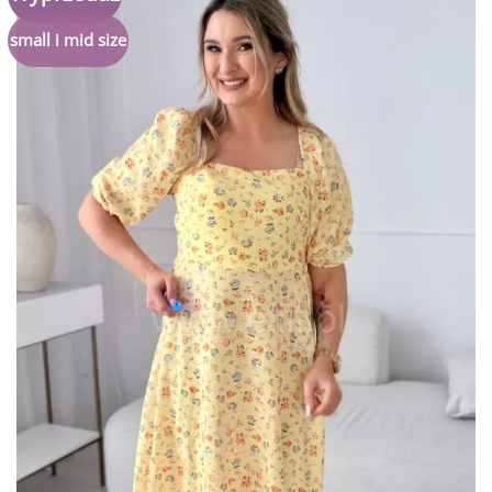
do
listy
small i mid size
życzeń