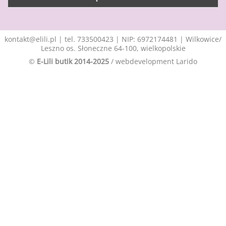
kontakt@elili.pl
|
tel. 733500423
| NIP: 6972174481 | Wilkowice/
Leszno os. Słoneczne 64-100, wielkopolskie
©
E-Lili butik 2014-2025
/ webdevelopment
Larido