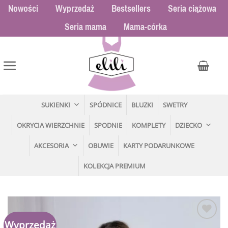
Przewiń
Nowości
Wyprzedaż
Bestsellers
Seria ciążowa
do
Seria mama
Mama-córka
zawartości
SUKIENKI
SPÓDNICE
BLUZKI
SWETRY
OKRYCIA WIERZCHNIE
SPODNIE
KOMPLETY
DZIECKO
AKCESORIA
OBUWIE
KARTY PODARUNKOWE
KOLEKCJA PREMIUM
Wyprzedaż
Dodaj