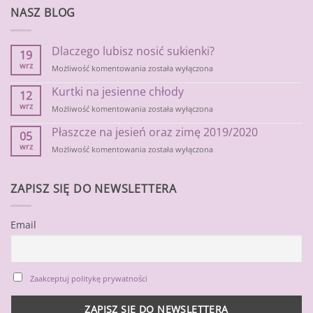
NASZ BLOG
Dlaczego lubisz nosić sukienki?
19
wrz
Dlaczego
Możliwość komentowania
została wyłączona
lubisz
Kurtki na jesienne chłody
nosić
12
sukienki?
wrz
Kurtki
Możliwość komentowania
została wyłączona
na
Płaszcze na jesień oraz zimę 2019/2020
jesienne
05
chłody
wrz
Płaszcze
Możliwość komentowania
została wyłączona
na
jesień
oraz
ZAPISZ SIĘ DO NEWSLETTERA
zimę
2019/2020
Email
Zaakceptuj politykę prywatności