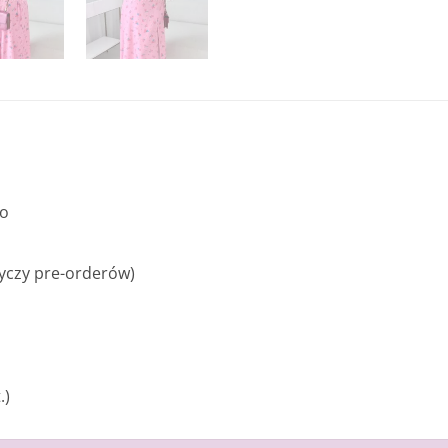
mo
tyczy pre-orderów)
.)