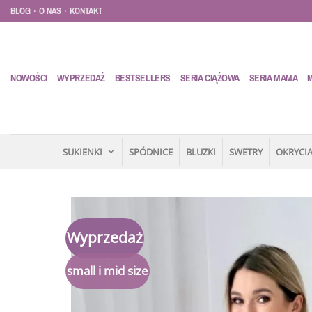
Przewiń
.
.
BLOG
O NAS
KONTAKT
do
zawartości
NOWOŚCI
WYPRZEDAŻ
BESTSELLERS
SERIA CIĄŻOWA
SERIA MAMA
SUKIENKI
SPÓDNICE
BLUZKI
SWETRY
OKRYCIA
Wyprzedaż
small i mid size