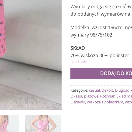
Wymiary mogą się różnić +/
do podanych wymiarów na s
Modelka: wzrost 166cm, nos
wymiary 98/75/102
SKŁAD
70% wiskoza 30% poliester
Na stanie
DODAJ DO K
Kategorie:
casual
,
Dekolt
,
Długość
,
Okazja
,
plażowe
,
Rozmiar
,
Skład ma
Sukienki
,
wiskoza z poliestrem
,
wzo