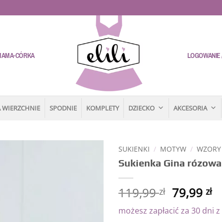
MAMA-CÓRKA
LOGOWANIE /
 WIERZCHNIE
SPODNIE
KOMPLETY
DZIECKO
AKCESORIA
SUKIENKI
/
MOTYW
/
WZORY
Sukienka Gina rózowa
Dodaj
do
listy
119,99
79,99
zł
zł
życzeń
możesz zapłacić za 30 dni z