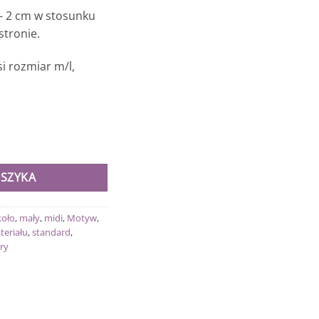
- 2 cm w stosunku
tronie.
i rozmiar m/l,
OSZYKA
koło
,
mały
,
midi
,
Motyw
,
teriału
,
standard
,
ry