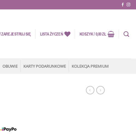
 ZAREJESTRUJ SIĘ
LISTA ŻYCZEŃ
KOSZYK /
0,00
ZŁ
OBUWIE
KARTY PODARUNKOWE
KOLEKCJA PREMIUM