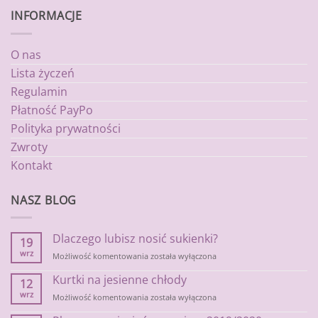
INFORMACJE
O nas
Lista życzeń
Regulamin
Płatność PayPo
Polityka prywatności
Zwroty
Kontakt
NASZ BLOG
Dlaczego lubisz nosić sukienki?
19
wrz
Dlaczego
Możliwość komentowania
została wyłączona
lubisz
Kurtki na jesienne chłody
nosić
12
sukienki?
wrz
Kurtki
Możliwość komentowania
została wyłączona
na