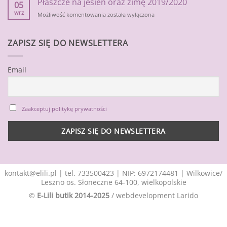
Płaszcze na jesień oraz zimę 2019/2020
jesienne
05
chłody
wrz
Płaszcze
Możliwość komentowania
została wyłączona
na
jesień
oraz
ZAPISZ SIĘ DO NEWSLETTERA
zimę
2019/2020
Email
Zaakceptuj politykę prywatności
kontakt@elili.pl
|
tel. 733500423
| NIP: 6972174481 | Wilkowice/
Leszno os. Słoneczne 64-100, wielkopolskie
©
E-Lili butik 2014-2025
/ webdevelopment
Larido