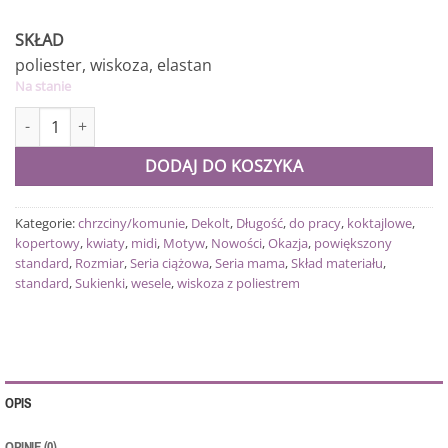
SKŁAD
poliester, wiskoza, elastan
Na stanie
ilość Sukienka Dagmara beż
DODAJ DO KOSZYKA
Kategorie:
chrzciny/komunie
,
Dekolt
,
Długość
,
do pracy
,
koktajlowe
,
kopertowy
,
kwiaty
,
midi
,
Motyw
,
Nowości
,
Okazja
,
powiększony
standard
,
Rozmiar
,
Seria ciążowa
,
Seria mama
,
Skład materiału
,
standard
,
Sukienki
,
wesele
,
wiskoza z poliestrem
OPIS
OPINIE (0)