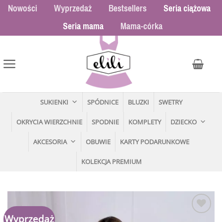
Przewiń
Nowości
Wyprzedaż
Bestsellers
Seria ciążowa
do
Seria mama
Mama-córka
zawartości
SUKIENKI
SPÓDNICE
BLUZKI
SWETRY
OKRYCIA WIERZCHNIE
SPODNIE
KOMPLETY
DZIECKO
AKCESORIA
OBUWIE
KARTY PODARUNKOWE
KOLEKCJA PREMIUM
Wyprzedaż
Dodaj