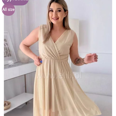
do
listy
All size
życzeń