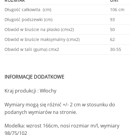
ROZMIAR
UNI
Długość całkowita (cm)
106 cm
Długość podszewki (cm)
93
Obwód w biuście na płasko (cmx2)
50
Obwód w biuście maksymalny (cmx2)
62
Obwód w talii (guma) cmx2
30-55
INFORMACJE DODATKOWE
Kraj produkcji : Włochy
Wymiary mogą się różnić +/- 2 cm w stosunku do
podanych wymiarów na stronie.
Modelka: wzrost 166cm, nosi rozmiar m/l, wymiary
98/75/102