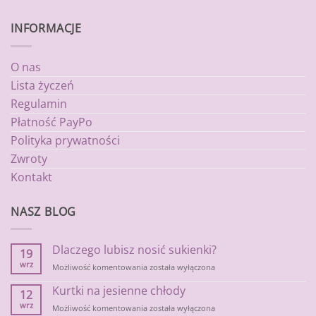
INFORMACJE
O nas
Lista życzeń
Regulamin
Płatność PayPo
Polityka prywatności
Zwroty
Kontakt
NASZ BLOG
Dlaczego lubisz nosić sukienki?
19
wrz
Dlaczego
Możliwość komentowania
została wyłączona
lubisz
Kurtki na jesienne chłody
nosić
12
sukienki?
wrz
Kurtki
Możliwość komentowania
została wyłączona