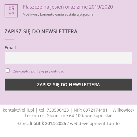
na
Płaszcze na jesień oraz zimę 2019/2020
jesienne
05
chłody
wrz
Płaszcze
Możliwość komentowania
została wyłączona
na
jesień
oraz
ZAPISZ SIĘ DO NEWSLETTERA
zimę
2019/2020
Email
Zaakceptuj politykę prywatności
kontakt@elili.pl
|
tel. 733500423
| NIP: 6972174481 | Wilkowice/
Leszno os. Słoneczne 64-100, wielkopolskie
©
E-Lili butik 2014-2025
/ webdevelopment
Larido