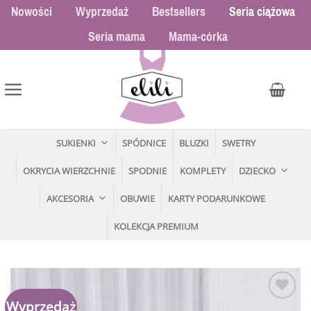
Przewiń
Nowości
Wyprzedaż
Bestsellers
Seria ciążowa
do
Seria mama
Mama-córka
zawartości
SUKIENKI
SPÓDNICE
BLUZKI
SWETRY
OKRYCIA WIERZCHNIE
SPODNIE
KOMPLETY
DZIECKO
AKCESORIA
OBUWIE
KARTY PODARUNKOWE
KOLEKCJA PREMIUM
Wyprzedaż
Dodaj