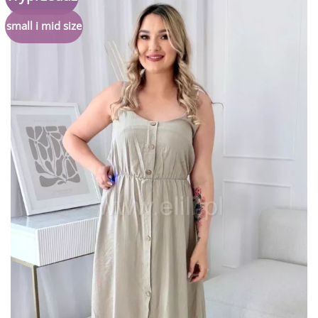
do
listy
small i mid size
życzeń