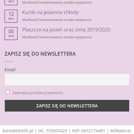
wrz
Dlaczego
Możliwość komentowania
została wyłączona
lubisz
Kurtki na jesienne chłody
nosić
12
sukienki?
wrz
Kurtki
Możliwość komentowania
została wyłączona
na
Płaszcze na jesień oraz zimę 2019/2020
jesienne
05
chłody
wrz
Płaszcze
Możliwość komentowania
została wyłączona
na
jesień
oraz
ZAPISZ SIĘ DO NEWSLETTERA
zimę
2019/2020
Email
Zaakceptuj politykę prywatności
kontakt@elili.pl
|
tel. 733500423
| NIP: 6972174481 | Wilkowice/