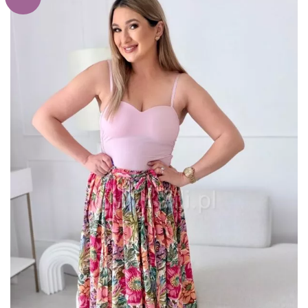
do
listy
życzeń