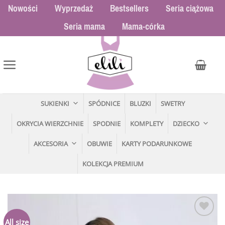
Przewiń
Nowości
Wyprzedaż
Bestsellers
Seria ciążowa
do
Seria mama
Mama-córka
zawartości
SUKIENKI
SPÓDNICE
BLUZKI
SWETRY
OKRYCIA WIERZCHNIE
SPODNIE
KOMPLETY
DZIECKO
AKCESORIA
OBUWIE
KARTY PODARUNKOWE
KOLEKCJA PREMIUM
Dodaj
All size