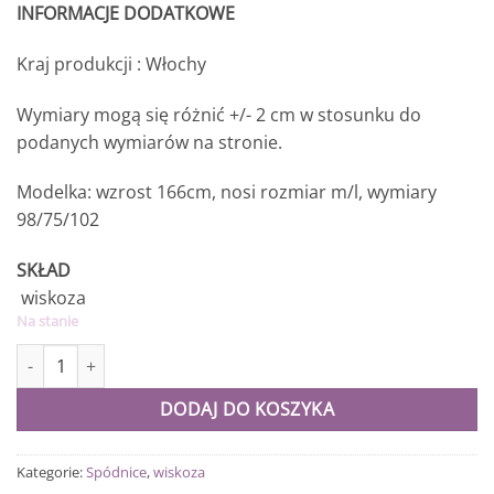
INFORMACJE DODATKOWE
Kraj produkcji : Włochy
Wymiary mogą się różnić +/- 2 cm w stosunku do
podanych wymiarów na stronie.
Modelka: wzrost 166cm, nosi rozmiar m/l, wymiary
98/75/102
SKŁAD
wiskoza
Na stanie
ilość Spódnica z wiskozy z paskiem plus size malinowe kwiaty
DODAJ DO KOSZYKA
Kategorie:
Spódnice
,
wiskoza