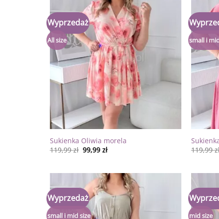
Wyprzedaż
Wyprze
Dodaj
do
listy
All size
small i mid
życzeń
Sukienka Oliwia morela
Sukienka
119,99
zł
99,99
zł
119,99
z
Wyprzedaż
Wyprze
Dodaj
do
listy
small i mid size
mid size
życzeń