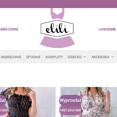
MAMA-CÓRKA
LOGOWANIE /
 WIERZCHNIE
SPODNIE
KOMPLETY
DZIECKO
AKCESORIA
daż
Wyprzedaż
Dodaj
do
listy
 size
mid i plus size
życzeń