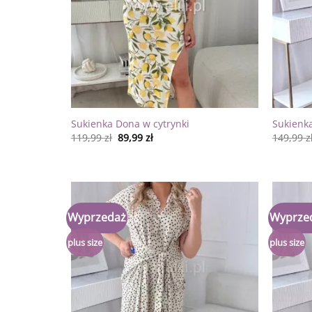
Sukienka Dona w cytrynki
Sukienk
119,99
zł
89,99
zł
149,99
z
Wyprzedaż
Wyprze
Dodaj
do
listy
plus size
plus size
życzeń