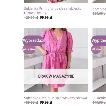
Sukienka Primigi plus size niebiesko-
Kombine
różowe kwiaty
129,99
z
129,99
zł
99,99
zł
Wyprzedaż
Wyprze
Dodaj
do
listy
plus size
all size
życzeń
BRAK W MAGAZYNIE
Sukienka Bree plus size wiskoza różowa
Sukienka
159,99
zł
99,99
zł
149,99
z