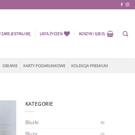
 ZAREJESTRUJ SIĘ
LISTA ŻYCZEŃ
KOSZYK /
0,00
ZŁ
OBUWIE
KARTY PODARUNKOWE
KOLEKCJA PREMIUM
KATEGORIE
Dodaj
do
Bluzki
(5)
listy
życzeń
Bluzy
(2)