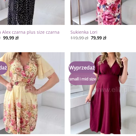
 Alex czarna plus size czarna
Sukienka Lori
ł
99,99
zł
119,99
zł
79,99
zł
daż
Wyprzedaż
Dodaj
do
listy
small i mid size
życzeń