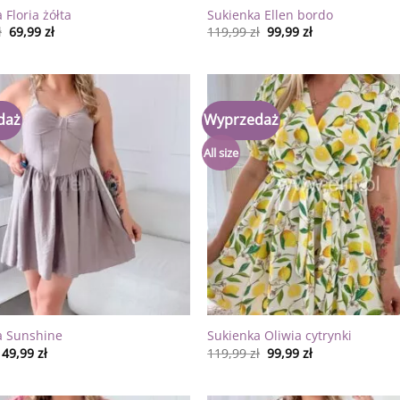
 Floria żółta
Sukienka Ellen bordo
ł
69,99
zł
119,99
zł
99,99
zł
daż
Wyprzedaż
Dodaj
do
listy
All size
życzeń
a Sunshine
Sukienka Oliwia cytrynki
49,99
zł
119,99
zł
99,99
zł