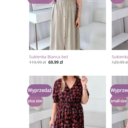
Sukienka Bianca beż
Sukienka
119,99
zł
69,99
zł
129,99
z
Wyprzedaż
Wyprze
Dodaj
do
listy
plus size
small size
życzeń