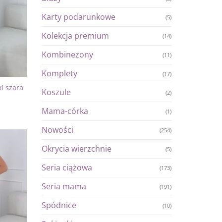
Karty podarunkowe
(5)
Kolekcja premium
(14)
Kombinezony
(11)
Komplety
(17)
i szara
Koszule
(2)
Mama-córka
(1)
Nowości
(254)
Okrycia wierzchnie
(5)
Dodaj
do
Seria ciążowa
listy
(173)
życzeń
Seria mama
(191)
Spódnice
(10)