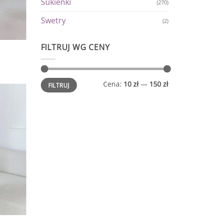
Sukienki
(270)
Swetry
(2)
FILTRUJ WG CENY
Cena
Cena
Cena:
10 zł
—
150 zł
FILTRUJ
min.
maks.
Dodaj
do
listy
życzeń