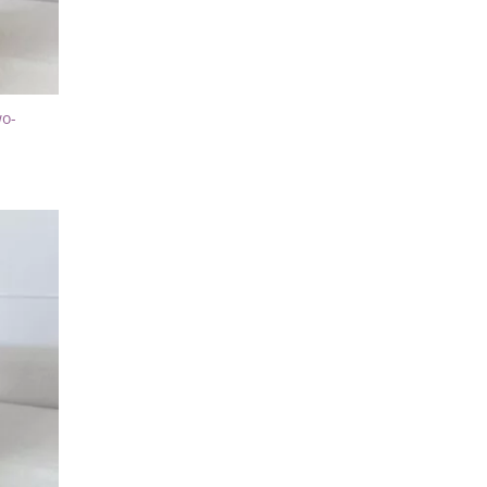
wo-
Dodaj
do
listy
życzeń