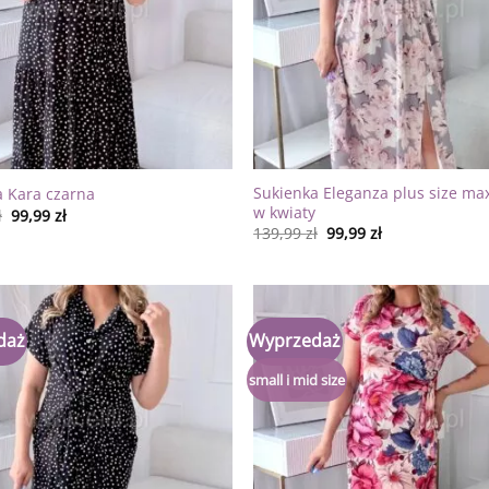
Sukienka Eleganza plus size max
a Kara czarna
w kwiaty
ł
99,99
zł
139,99
zł
99,99
zł
daż
Wyprzedaż
Dodaj
do
listy
small i mid size
życzeń