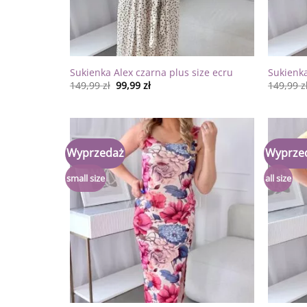
Sukienka Alex czarna plus size ecru
Sukienka
149,99
zł
99,99
zł
149,99
z
Wyprzedaż
Wyprze
Dodaj
do
listy
small size
all size
życzeń