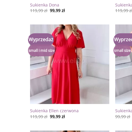
Sukienka Dona
Sukienka
119,99
zł
99,99
zł
119,99
z
Wyprzedaż
Wyprze
Dodaj
do
listy
small i mid size
small size
życzeń
Sukienka Ellen czerwona
Sukienk
119,99
zł
99,99
zł
99,99
zł