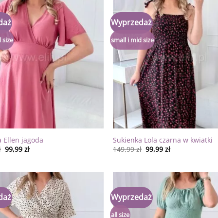
daż
Wyprzedaż
Dodaj
do
listy
 size
small i mid size
życzeń
 Ellen jagoda
Sukienka Lola czarna w kwiatki
ł
99,99
zł
149,99
zł
99,99
zł
daż
Wyprzedaż
Dodaj
do
listy
all size
życzeń