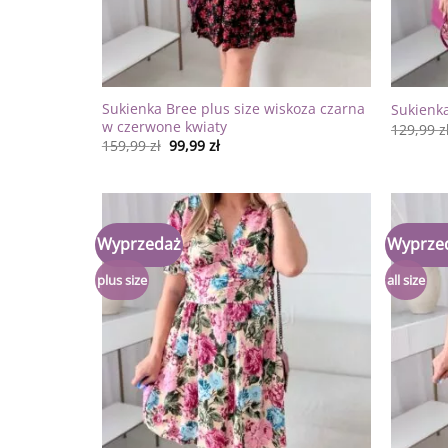
Sukienka Bree plus size wiskoza czarna
Sukienka
w czerwone kwiaty
129,99
z
159,99
zł
99,99
zł
Wyprzedaż
Wyprze
Dodaj
do
listy
plus size
all size
życzeń