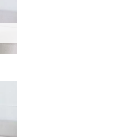
Dodaj
do
listy
życzeń