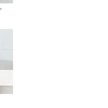
we
Dodaj
do
listy
życzeń