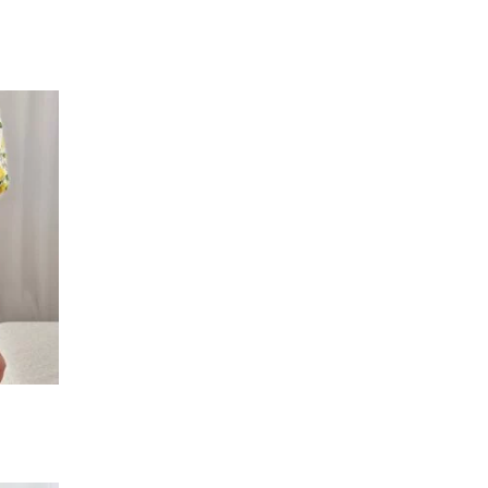
Dodaj
do
listy
życzeń