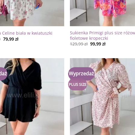
Sukienka Primigi plus size różo
 Celine biała w kwiatuszki
fioletowe kropeczki
ł
79,99
zł
129,99
zł
99,99
zł
daż
Wyprzedaż
Dodaj
do
listy
PLUS SIZE
życzeń