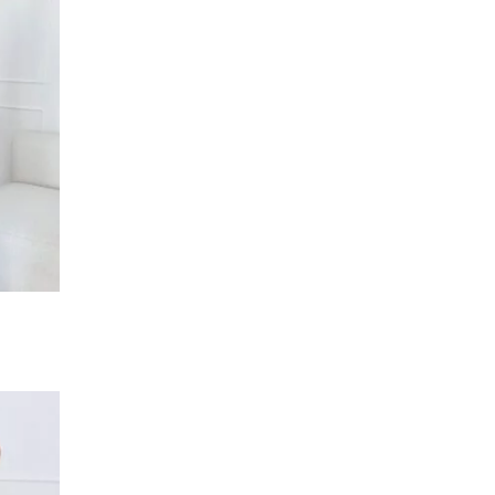
Dodaj
do
listy
życzeń
Dodaj
do
listy
życzeń