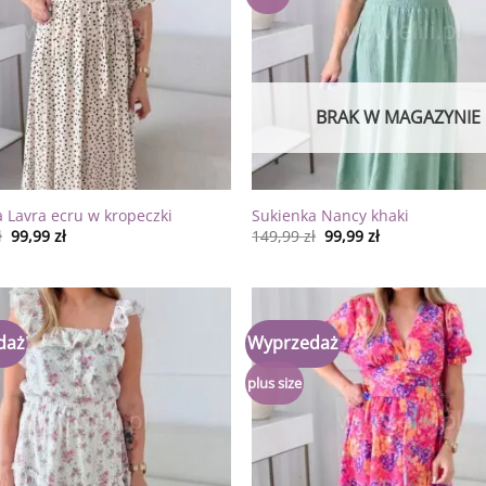
BRAK W MAGAZYNIE
 Lavra ecru w kropeczki
Sukienka Nancy khaki
ł
99,99
zł
149,99
zł
99,99
zł
daż
Wyprzedaż
Dodaj
do
listy
plus size
życzeń