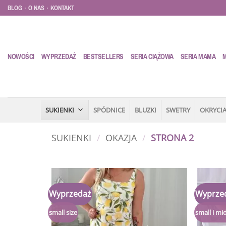
Przewiń
.
.
BLOG
O NAS
KONTAKT
do
zawartości
NOWOŚCI
WYPRZEDAŻ
BESTSELLERS
SERIA CIĄŻOWA
SERIA MAMA
SUKIENKI
SPÓDNICE
BLUZKI
SWETRY
OKRYCIA
SUKIENKI
/
OKAZJA
/
STRONA 2
Wyprzedaż
Wyprze
Dodaj
do
listy
small size
small i mid
życzeń