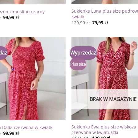
Sukienka Luna plus size pudro
zon z muślinu czarny
kwiatki
ł
99,99
zł
129,99
zł
79,99
zł
daż
Wyprzedaż
Dodaj
do
listy
Plus size
życzeń
BRAK W MAGAZYNIE
Sukienka Ewa plus size wiskoza
 Dalia czerwona w kwiatki
czerwona w kwiatuszki
ł
99,99
zł