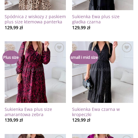
Spódnica z wiskozy z paskiem
Sukienka Ewa plus size
plus size ktemowa panterka
gładka czarna
129,99
zł
129,99
zł
Dodaj
Dodaj
Plus size
small i mid size
do
do
listy
listy
życzeń
życzeń
Sukienka Ewa plus size
Sukienka Ewa czarna w
amarantowa zebra
kropeczki
139,99
zł
129,99
zł