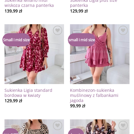
Sukienka Milano midi
Sukienka Ligia plus size
wiskoza czarna panterka
panterka
139,99
zł
129,99
zł
Dodaj
Dodaj
Small i mid size
small i mid size
do
do
listy
listy
życzeń
życzeń
Sukienka Ligia standard
Kombinezon-sukienka
bordowa w kwiaty
muślinowy z falbankami
jagoda
129,99
zł
99,99
zł
Dodaj
Dodaj