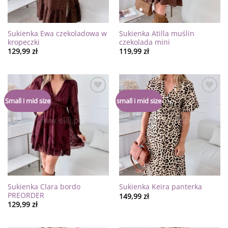
Sukienka Ewa czekoladowa w
Sukienka Atilla muślin
kropeczki
czekolada mini
129,99
zł
119,99
zł
Dodaj
Dodaj
Small i mid size
small i mid size
do
do
listy
listy
życzeń
życzeń
Sukienka Clara bordo
Sukienka Keira panterka
PREORDER
149,99
zł
129,99
zł