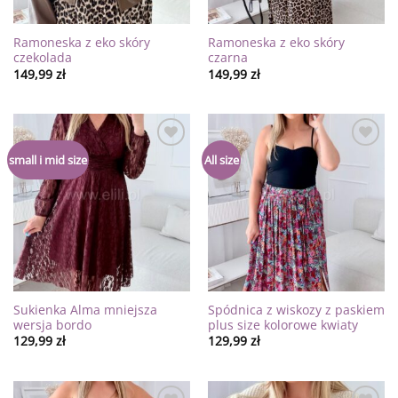
Ramoneska z eko skóry
Ramoneska z eko skóry
czekolada
czarna
149,99
zł
149,99
zł
Dodaj
Dodaj
small i mid size
All size
do
do
listy
listy
życzeń
życzeń
Sukienka Alma mniejsza
Spódnica z wiskozy z paskiem
wersja bordo
plus size kolorowe kwiaty
129,99
zł
129,99
zł