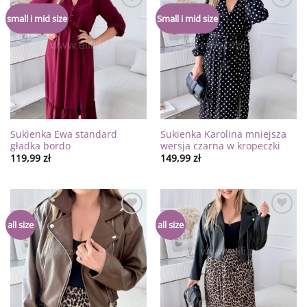
Dodaj
Dodaj
small i mid size
Small i mid size
do
do
listy
listy
życzeń
życzeń
Sukienka Ewa standard
Sukienka Karolina mniejsza
gładka bordo
wersja czarna w kropeczki
119,99
zł
149,99
zł
Dodaj
Dodaj
all size
all size
do
do
listy
listy
życzeń
życzeń