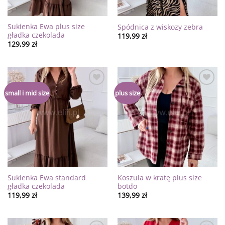
Sukienka Ewa plus size
Spódnica z wiskozy zebra
gładka czekolada
119,99
zł
129,99
zł
Dodaj
Dodaj
small i mid size
plus size
do
do
listy
listy
życzeń
życzeń
Sukienka Ewa standard
Koszula w kratę plus size
gładka czekolada
botdo
119,99
zł
139,99
zł