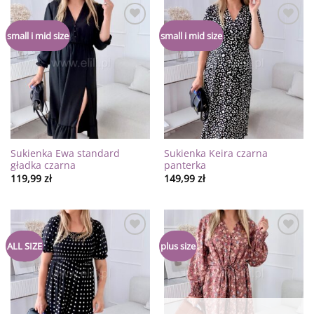
Dodaj
Dodaj
small i mid size
small i mid size
do
do
listy
listy
życzeń
życzeń
Sukienka Ewa standard
Sukienka Keira czarna
gładka czarna
panterka
119,99
zł
149,99
zł
Dodaj
Dodaj
ALL SIZE
plus size
do
do
listy
listy
życzeń
życzeń