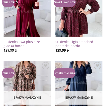
Dodaj
Dodaj
Plus size
Small i mid size
do
do
listy
listy
życzeń
życzeń
Sukienka Ewa plus size
Sukienka Ligia standard
gładka bordo
panterka bordo
129,99
zł
129,99
zł
Dodaj
Dodaj
plus size
small i mid size
do
do
listy
listy
życzeń
życzeń
BRAK W MAGAZYNIE
BRAK W MAGAZYNIE