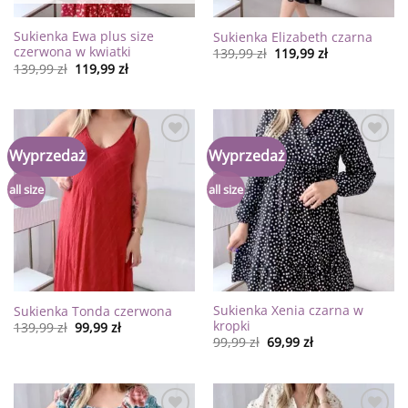
Sukienka Ewa plus size
Sukienka Elizabeth czarna
czerwona w kwiatki
139,99
zł
119,99
zł
139,99
zł
119,99
zł
Dodaj
Dodaj
Wyprzedaż
Wyprzedaż
do
do
listy
listy
życzeń
życzeń
all size
all size
Sukienka Xenia czarna w
Sukienka Tonda czerwona
kropki
139,99
zł
99,99
zł
99,99
zł
69,99
zł