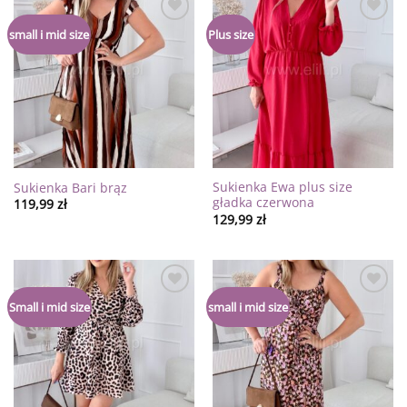
Dodaj
Dodaj
small i mid size
Plus size
do
do
listy
listy
życzeń
życzeń
Sukienka Ewa plus size
Sukienka Bari brąz
gładka czerwona
119,99
zł
129,99
zł
Dodaj
Dodaj
Small i mid size
small i mid size
do
do
listy
listy
życzeń
życzeń