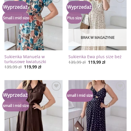
Dodaj
Dodaj
Wyprzedaż
Wyprzedaż
do
do
listy
listy
życzeń
życzeń
Small i mid size
Plus size
BRAK W MAGAZYNIE
Sukienka Manuela w
Sukienka Ewa plus size beż
turkusowe kwiatuszki
139,99
zł
119,99
zł
139,99
zł
119,99
zł
Dodaj
Dodaj
Wyprzedaż
small i mid size
do
do
listy
listy
życzeń
życzeń
small i mid size