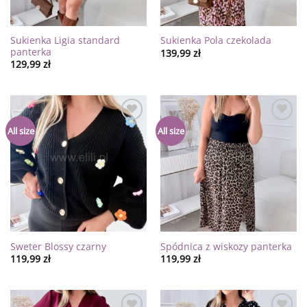
Sukienka Ligia standard
Sukienka Pola czekolada
panterka
139,99
zł
129,99
zł
Dodaj
Dodaj
All size
All size
do
do
listy
listy
życzeń
życzeń
Sweter Blossy czarny
Spódnica z wiskozy panterka
119,99
zł
119,99
zł