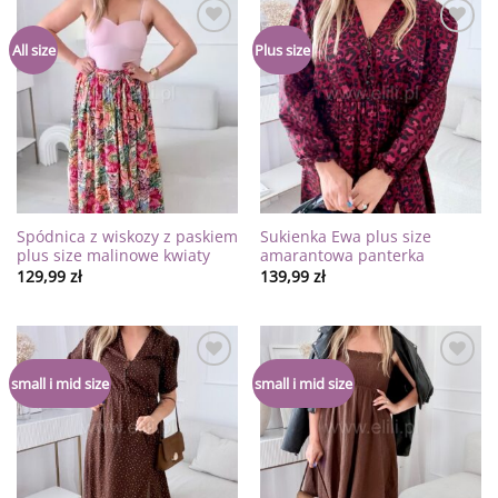
Dodaj
Dodaj
All size
Plus size
do
do
listy
listy
życzeń
życzeń
Spódnica z wiskozy z paskiem
Sukienka Ewa plus size
plus size malinowe kwiaty
amarantowa panterka
129,99
zł
139,99
zł
Dodaj
Dodaj
small i mid size
small i mid size
do
do
listy
listy
życzeń
życzeń