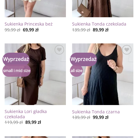
Sukienka Princeska beż
Sukienka Tonda czekolada
99,99
zł
69,99
zł
139,99
zł
89,99
zł
Dodaj
Dodaj
Wyprzedaż
Wyprzedaż
do
do
listy
listy
życzeń
życzeń
small i mid size
all size
Sukienka Lori gładka
Sukienka Tonda czarna
czekolada
139,99
zł
99,99
zł
119,99
zł
89,99
zł