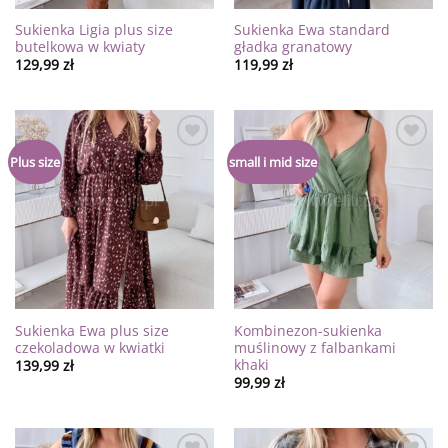
Sukienka Ligia plus size
Sukienka Ewa standard
butelkowa w kwiaty
gładka granatowy
129,99
zł
119,99
zł
Dodaj
Dodaj
Plus size
small i mid size
do
do
listy
listy
życzeń
życzeń
Sukienka Ewa plus size
Kombinezon-sukienka
czekoladowa w kwiatki
muślinowy z falbankami
khaki
139,99
zł
99,99
zł