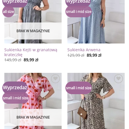
Wyprzedaż
Wyprzedaż
do
do
listy
listy
życzeń
życzeń
all size
small i mid size
BRAK W MAGAZYNIE
Sukienka Kejti w granatową
Sukienka Arwena
krateczkę
129,99
zł
89,99
zł
149,99
zł
89,99
zł
Dodaj
Dodaj
Wyprzedaż
small i mid size
do
do
listy
listy
życzeń
życzeń
small i mid size
BRAK W MAGAZYNIE