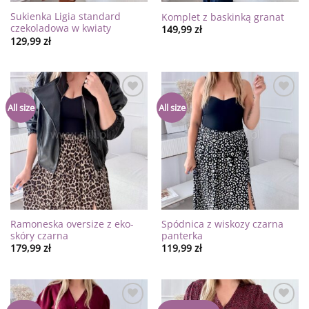
Sukienka Ligia standard
Komplet z baskinką granat
czekoladowa w kwiaty
149,99
zł
129,99
zł
Dodaj
Dodaj
All size
All size
do
do
listy
listy
życzeń
życzeń
Ramoneska oversize z eko-
Spódnica z wiskozy czarna
skóry czarna
panterka
179,99
zł
119,99
zł