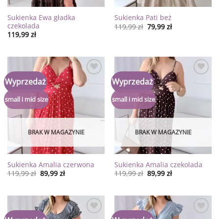
Sukienka Ewa gładka
Sukienka Pati beż
czekolada
119,99
zł
79,99
zł
119,99
zł
Dodaj
Dodaj
Wyprzedaż
Wyprzedaż
do
do
listy
listy
życzeń
życzeń
small i mid size
small i mid size
BRAK W MAGAZYNIE
BRAK W MAGAZYNIE
Sukienka Amalia czerwona
Sukienka Amalia czekolada
119,99
zł
89,99
zł
119,99
zł
89,99
zł
Dodaj
Dodaj