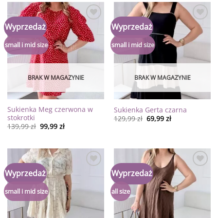
Dodaj
Dodaj
Wyprzedaż
Wyprzedaż
do
do
listy
listy
życzeń
życzeń
small i mid size
small i mid size
BRAK W MAGAZYNIE
BRAK W MAGAZYNIE
Sukienka Meg czerwona w
Sukienka Gerta czarna
stokrotki
129,99
zł
69,99
zł
139,99
zł
99,99
zł
Dodaj
Dodaj
Wyprzedaż
Wyprzedaż
do
do
listy
listy
życzeń
życzeń
small i mid size
all size