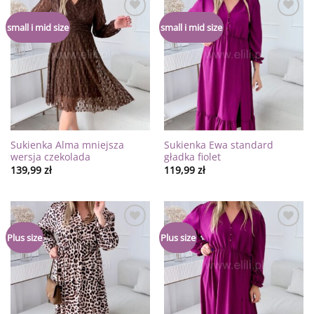
Dodaj
Dodaj
small i mid size
small i mid size
do
do
listy
listy
życzeń
życzeń
Sukienka Alma mniejsza
Sukienka Ewa standard
wersja czekolada
gładka fiolet
139,99
zł
119,99
zł
Dodaj
Dodaj
Plus size
Plus size
do
do
listy
listy
życzeń
życzeń