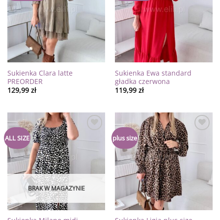
życzeń
życzeń
Sukienka Clara latte
Sukienka Ewa standard
PREORDER
gładka czerwona
129,99
zł
119,99
zł
Dodaj
Dodaj
ALL SIZE
plus size
do
do
listy
listy
życzeń
życzeń
BRAK W MAGAZYNIE