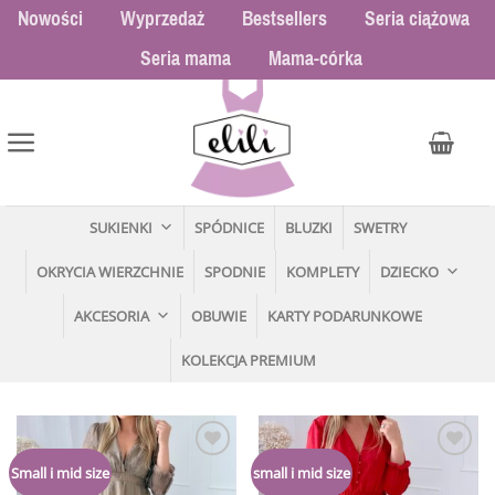
Przewiń
Nowości
Wyprzedaż
Bestsellers
Seria ciążowa
do
Seria mama
Mama-córka
zawartości
SUKIENKI
SPÓDNICE
BLUZKI
SWETRY
OKRYCIA WIERZCHNIE
SPODNIE
KOMPLETY
DZIECKO
AKCESORIA
OBUWIE
KARTY PODARUNKOWE
KOLEKCJA PREMIUM
Dodaj
Dodaj
Small i mid size
small i mid size
do
do
listy
listy