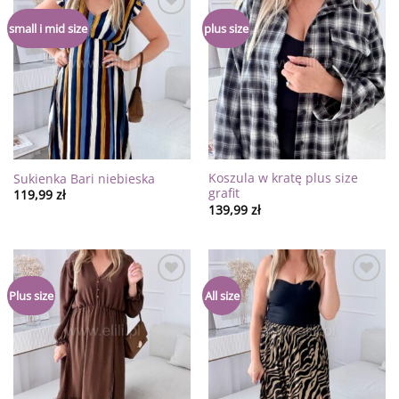
Dodaj
Dodaj
small i mid size
plus size
do
do
listy
listy
życzeń
życzeń
Koszula w kratę plus size
Sukienka Bari niebieska
grafit
119,99
zł
139,99
zł
Dodaj
Dodaj
Plus size
All size
do
do
listy
listy
życzeń
życzeń