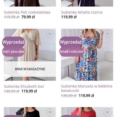
Sukienka Pati czekoladowa
Sukienka Amalia czarna
119,99
zł
79,99
zł
119,99
zł
Dodaj
Dodaj
Wyprzedaż
Wyprzedaż
do
do
listy
listy
życzeń
życzeń
mid i plus size
Small i mid size
BRAK W MAGAZYNIE
Sukienka Manuela w błekitne
Sukienka Elizabeth beż
kwiatuszki
139,99
zł
119,99
zł
139,99
zł
119,99
zł