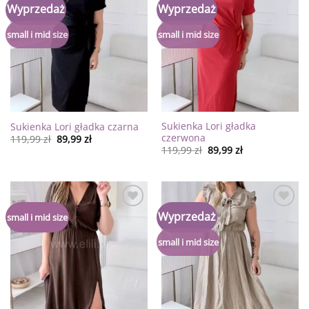
Dodaj
Dodaj
Wyprzedaż
Wyprzedaż
do
do
listy
listy
życzeń
życzeń
small i mid size
small i mid size
Sukienka Lori gładka
Sukienka Lori gładka czarna
czerwona
119,99
zł
89,99
zł
119,99
zł
89,99
zł
Dodaj
Dodaj
Wyprzedaż
small i mid size
do
do
listy
listy
życzeń
życzeń
small i mid size