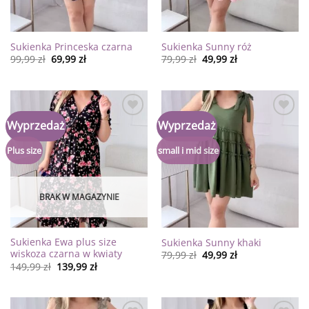
Sukienka Princeska czarna
Sukienka Sunny róż
99,99
zł
69,99
zł
79,99
zł
49,99
zł
Dodaj
Dodaj
Wyprzedaż
Wyprzedaż
do
do
listy
listy
życzeń
życzeń
Plus size
small i mid size
BRAK W MAGAZYNIE
Sukienka Ewa plus size
Sukienka Sunny khaki
wiskoza czarna w kwiaty
79,99
zł
49,99
zł
149,99
zł
139,99
zł