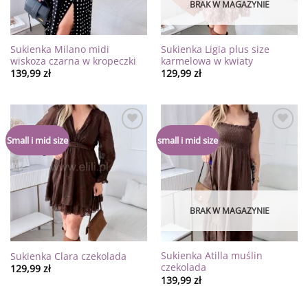
BRAK W MAGAZYNIE
Sukienka Milano midi
Sukienka Ligia plus size
wiskoza czarna w kropeczki
karmelowa w kwiaty
139,99
zł
129,99
zł
Dodaj
Dodaj
Small i mid size
small i mid size
do
do
listy
listy
życzeń
życzeń
BRAK W MAGAZYNIE
Sukienka Atilla muślin
Sukienka Clara czekolada
czekolada
129,99
zł
139,99
zł