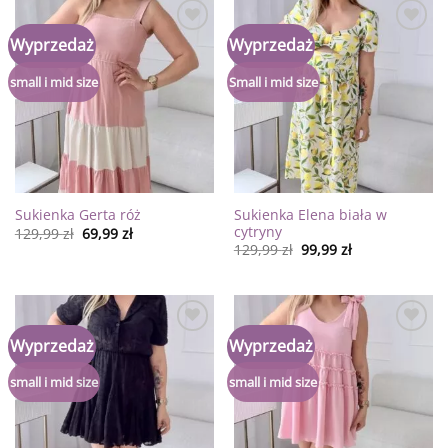
Dodaj
Dodaj
Wyprzedaż
Wyprzedaż
do
do
listy
listy
życzeń
życzeń
small i mid size
Small i mid size
Sukienka Elena biała w
Sukienka Gerta róż
cytryny
129,99
zł
69,99
zł
129,99
zł
99,99
zł
Dodaj
Dodaj
Wyprzedaż
Wyprzedaż
do
do
listy
listy
życzeń
życzeń
small i mid size
small i mid size