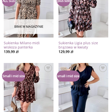
ALL SIZE
plus size
do
do
listy
listy
życzeń
życzeń
BRAK W MAGAZYNIE
Sukienka Milano midi
Sukienka Ligia plus size
wiskoza panterka
brązowa w kwiaty
139,99
zł
129,99
zł
Dodaj
Dodaj
Small i mid size
small i mid size
do
do
listy
listy
życzeń
życzeń