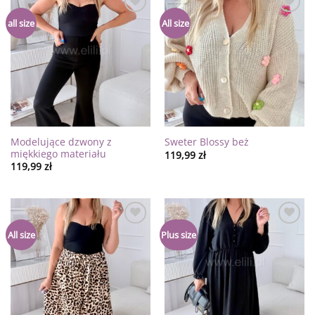
Dodaj
Dodaj
all size
All size
do
do
listy
listy
życzeń
życzeń
Modelujące dzwony z
Sweter Blossy beż
miękkiego materiału
119,99
zł
119,99
zł
Dodaj
Dodaj
All size
Plus size
do
do
listy
listy
życzeń
życzeń