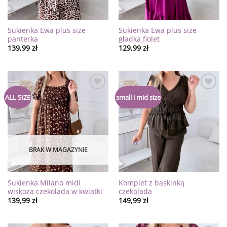
Sukienka Ewa plus size
Sukienka Ewa plus size
panterka
gładka fiolet
139,99
zł
129,99
zł
Dodaj
Dodaj
ALL SIZE
small i mid size
do
do
listy
listy
życzeń
życzeń
BRAK W MAGAZYNIE
Sukienka Milano midi
Komplet z baskinką
wiskoza czekolada w kwiatki
czekolada
139,99
zł
149,99
zł