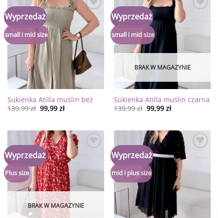
Dodaj
Dodaj
Wyprzedaż
Wyprzedaż
do
do
listy
listy
życzeń
życzeń
small i mid size
small i mid size
BRAK W MAGAZYNIE
Sukienka Atilla muślin beż
Sukienka Atilla muślin czarna
139,99
zł
99,99
zł
139,99
zł
99,99
zł
Dodaj
Dodaj
Wyprzedaż
Wyprzedaż
do
do
listy
listy
życzeń
życzeń
Plus size
mid i plus size
BRAK W MAGAZYNIE